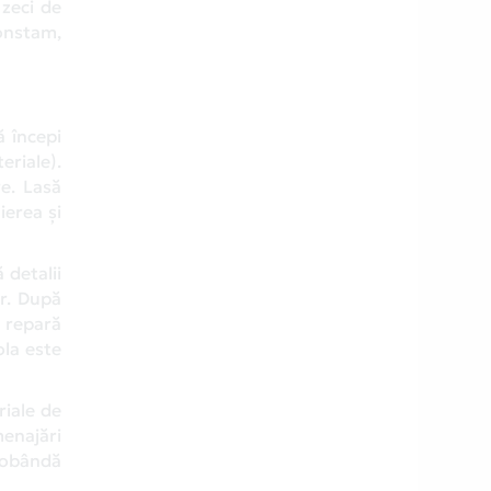
 zeci de
onstam,
ă începi
eriale).
re. Lasă
ierea și
 detalii
or. După
i repară
ola este
riale de
menajări
 dobândă
.