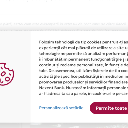
 plată, astfel cum este evidențiată în extrasul de cont emis de către Bancă.
ic cu o limita de credit de 5.367 lei, dobanda fixa este de 28%/an, rata lunar
 34,13%, fiind calculata pentru suma mentionata mai sus retrasa in intregime i
Folosim tehnologii de tip cookies pentru a-ți a
 si rambursata in 12 rate lunare egale. Valoarea totala platibila este de 6,
experiență cât mai plăcută de utilizare a site-u
rent de card in valoare de 48 lei
tehnologie ne permite să analizăm performanța
îi îmbunătățim permanent funcționalitățile și 
conținut și reclame personalizate, în funcție d
tale. De asemenea, utilizăm fișierele de tip co
activitățile specifice publicității în mediul onl
promovarea produselor și serviciilor financiare
Nexent Bank. Nu stocăm informații personale 
ar fi adresa ta sau parole, în cookie-urile pe car
Personalizează setările
Permite toate 