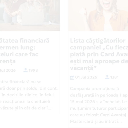
ătatea financiară
Lista câștigătorilor
termen lung:
campaniei „Cu fiec
eiuri care fac
plată prin Card Ava
erența
ești mai aproape d
vacanță”
Jul 2026
1998
01 Jul 2026
1381
atea financiară nu se
ră doar prin soldul din cont.
Campania promoțională
 în deciziile zilnice, în felul
desfășurată în perioada 1 apr
e reacționezi la cheltuieli
15 mai 2026 s-a încheiat. Le
ăzute și în cât de clar î...
mulțumim tuturor participan
care au folosit Card Avantaj
Mastercard și au intrat î...