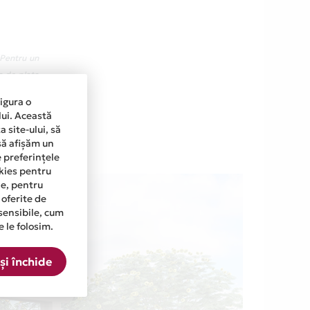
 Pentru un
a de plata
n prima zi
sigura o
263.37 lei
lui. Această
 site-ului, să
să afișăm un
e preferințele
okies pentru
ine, pentru
 oferite de
sensibile, cum
e le folosim.
și închide