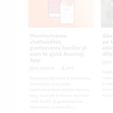
Monitorizarea
Săn
cheltuielilor,
pe 
gestionarea banilor și
obic
cum te ajută Avantaj
dif
App
02 
03 Jul 2026
1576
Sănăt
măsoa
Bugetarea eficientă și vizualizarea
O vezi
tranzacțiilor la zi susțin
în car
stabilitatea financiară pe termen
neprev
lung. Dacă știi în fiecare moment
unde te afli, îți gestionezi mai
bine ratele, economiile...