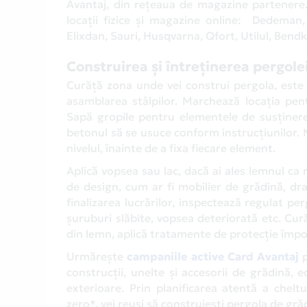
Avantaj, din rețeaua de magazine partenere. B
locații fizice și magazine online: Dedeman
Elixdan, Sauri, Husqvarna, Qfort, Utilul, Bendk
Construirea și întreținerea pergole
Curăță zona unde vei construi pergola, este 
asamblarea stâlpilor. Marchează locația pent
Sapă gropile pentru elementele de susținere ș
betonul să se usuce conform instrucțiunilor. M
nivelul, înainte de a fixa fiecare element.
Aplică vopsea sau lac, dacă ai ales lemnul ca
de design, cum ar fi mobilier de grădină, dra
finalizarea lucrărilor, inspectează regulat p
șuruburi slăbite, vopsea deteriorată etc. Cur
din lemn, aplică tratamente de protecție împot
Urmărește
campaniile active Card Avantaj
p
construcții, unelte și accesorii de grădină, 
exterioare. Prin planificarea atentă a cheltu
zero*, vei reuși să construiești pergola de grăd