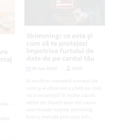
Skimming: ce este și
cum să te protejezi
împotriva furtului de
are
date de pe cardul tău
ntaj
e
19 Jun 2026
2035
Ai verificat vreodată extrasul de
cont și ai observat o plată pe care
nu o recunoști? În multe cazuri,
astfel de situații apar din cauza
ilie –
unei fraude numite skimming.
Este o metodă prin care infr...
ților