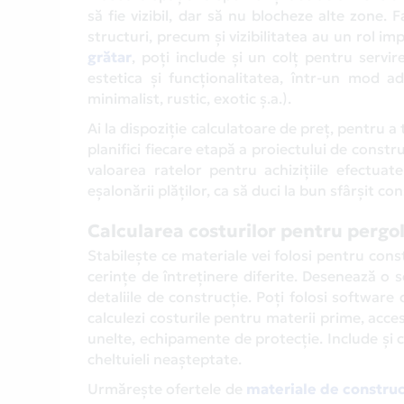
să fie vizibil, dar să nu blocheze alte zone.
structuri, precum și vizibilitatea au un rol i
grătar
, poți include și un colț pentru servi
estetica și funcționalitatea, într-un mod ada
minimalist, rustic, exotic ș.a.).
Ai la dispoziție calculatoare de preț, pentru 
planifici fiecare etapă a proiectului de constr
valoarea ratelor pentru achizițiile efectu
eșalonării plăților, ca să duci la bun sfârșit co
Calcularea costurilor pentru pergo
Stabilește ce materiale vei folosi pentru cons
cerințe de întreținere diferite. Desenează o sc
detaliile de construcție. Poți folosi softwar
calculezi costurile pentru materii prime, acceso
unelte, echipamente de protecție. Include și 
cheltuieli neașteptate.
Urmărește ofertele de
materiale de construcț