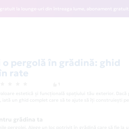
a lounge-uri din întreaga lume, abonament gratuit la WIZZ D
 o pergolă în grădină: ghid
în rate
1
oare estetică și funcțională spațiului tău exterior. Dacă p
e, iată un ghid complet care să te ajute să îți construiești pe
entru grădina ta
le pergolei. Alege un loc potrivit în grădină care să fie la 