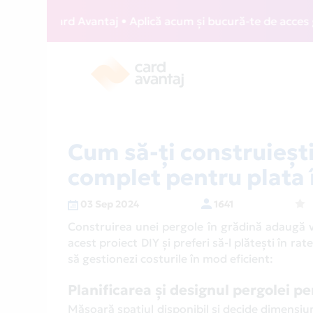
 Card Avantaj • Aplică acum și bucură-te de acces gratuit l
Cum să-ți construiești
complet pentru plata 
03 Sep 2024
1641
Construirea unei pergole în grădină adaugă val
acest proiect DIY și preferi să-l plătești în rat
să gestionezi costurile în mod eficient:
Planificarea și designul pergolei p
Măsoară spațiul disponibil și decide dimensiuni