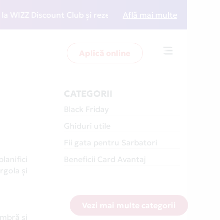
iscount Club și rezervări la preț redus
Află mai multe
• Zboară mai 
Aplică online
Toggle
navigation
CATEGORII
Black Friday
Ghiduri utile
Fii gata pentru Sarbatori
lanifici
Beneficii Card Avantaj
rgola și
Vezi mai multe categorii
umbră și