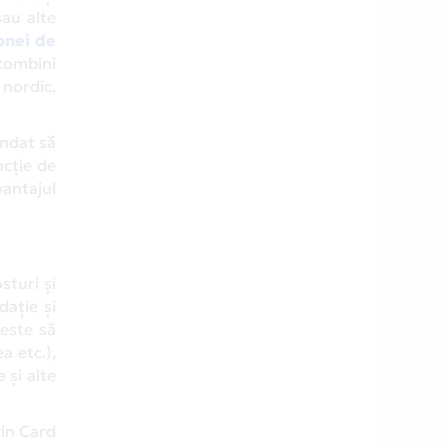
sau alte
onei de
 combini
 nordic,
andat să
ncție de
antajul
sturi și
dație și
 este să
a etc.),
 și alte
rin Card