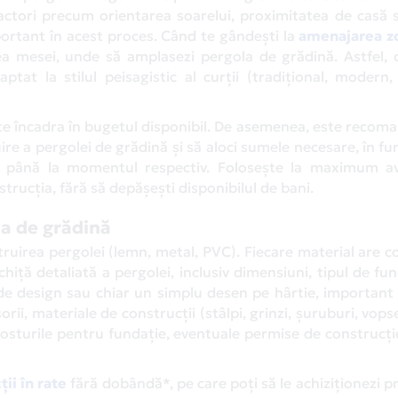
 Factori precum orientarea soarelui, proximitatea de casă 
mportant în acest proces. Când te gândești la
amenajarea z
rea mesei, unde să amplasezi pergola de grădină. Astfel,
ptat la stilul peisagistic al curții (tradițional, modern,
a te încadra în bugetul disponibil. De asemenea, este recom
uire a pergolei de grădină și să aloci sumele necesare, în fu
ate până la momentul respectiv. Folosește la maximum av
nstrucția, fără să depășești disponibilul de bani.
la de grădină
truirea pergolei (lemn, metal, PVC). Fiecare material are co
hiță detaliată a pergolei, inclusiv dimensiuni, tipul de fun
e de design sau chiar un simplu desen pe hârtie, important
rii, materiale de construcții (stâlpi, grinzi, șuruburi, vopse
costurile pentru fundație, eventuale permise de construcție
ii în rate
fără dobândă*, pe care poți să le achiziționezi p