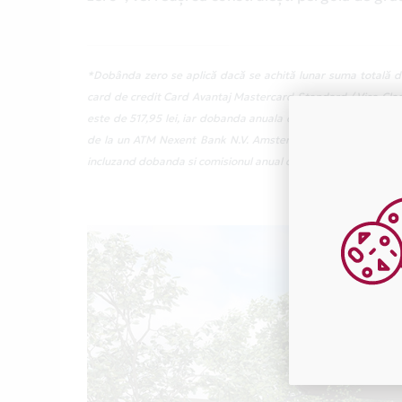
*Dobânda zero se aplică dacă se achită lunar suma totală de
card de credit Card Avantaj Mastercard Standard / Visa Class
este de 517,95 lei, iar dobanda anuala efectiva (DAE) este de
de la un ATM Nexent Bank N.V. Amsterdam Sucursala Bucuresti
incluzand dobanda si comisionul anual de administrare cont cu