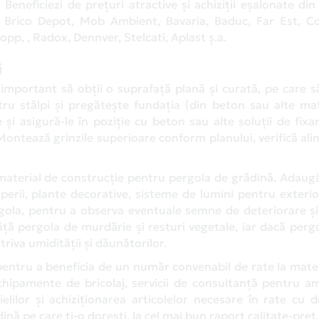
eneficiezi de prețuri atractive și achiziții eșalonate din
, Brico Depot, Mob Ambient, Bavaria, Baduc, Far Est, C
opp, , Radox, Dennver, Stelcati, Aplast ș.a.
i
important să obții o suprafață plană și curată, pe care s
ru stâlpi și pregătește fundația (din beton sau alte mat
i asigură-le în poziție cu beton sau alte soluții de fixa
ontează grinzile superioare conform planului, verifică alin
 material de construcție pentru pergola de grădină. Adaugă
perii, plante decorative, sisteme de lumini pentru exteri
ergola, pentru a observa eventuale semne de deteriorare ș
ăță pergola de murdărie și resturi vegetale, iar dacă perg
riva umidității și dăunătorilor.
entru a beneficia de un număr convenabil de rate la mate
echipamente de bricolaj, servicii de consultanță pentru a
ielilor și achiziționarea articolelor necesare în rate cu
ină pe care ți-o dorești, la cel mai bun raport calitate-preț