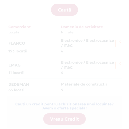
Caută
Comerciant
Domeniu de activitate
Locatii
Nr. rate
Electronice / Electrocasnice
FLANCO
/ IT&C
193 locatii
4
Electronice / Electrocasnice
EMAG
/ IT&C
11 locatii
4
DEDEMAN
Materiale de constructii
65 locatii
9
Cauti un credit pentru achizitionarea unei locuinte?
Avem o oferta speciala!
Vreau Credit