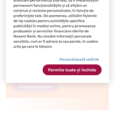
analizăm performanța site-ului, să îi îmbunătățim
permanent funcționalitățile și să afișăm un
Telefon reprezentant
conținut și reclame personalizate, în funcție de
preferințele tale. De asemenea, utilizăm fișierele
de tip cookies pentru activitățile specifice
publicității în mediul online, pentru promovarea
Email reprezentant
produselor și serviciilor financiare oferite de
Nexent Bank. Nu stocăm informații personale
sensibile, cum ar fi adresa ta sau parole, în cookie-
urile pe care le folosim.
Personalizează setările
Permite toate și închide
Trimite solicitare