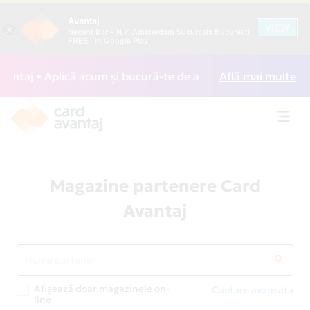
Avantaj
VIEW
×
Nexent Bank N.V. Amsterdam Sucursala Bucuresti
FREE - In Google Play
j • Aplică acum și bucură-te de acces gratuit la lounge-uri
Află mai multe
Toggl
navig
Magazine partenere Card
Avantaj
Afișează doar magazinele on-
Cautare avansata
line