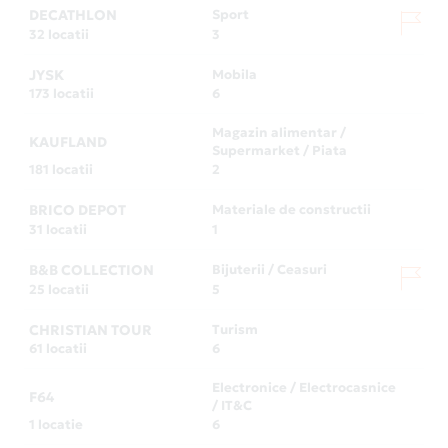
DECATHLON
Sport
32 locatii
3
JYSK
Mobila
173 locatii
6
Magazin alimentar /
KAUFLAND
Supermarket / Piata
181 locatii
2
BRICO DEPOT
Materiale de constructii
31 locatii
1
B&B COLLECTION
Bijuterii / Ceasuri
25 locatii
5
CHRISTIAN TOUR
Turism
61 locatii
6
Electronice / Electrocasnice
F64
/ IT&C
1 locatie
6