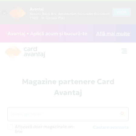
Avantaj
VIEW
×
Nexent Bank N.V. Amsterdam Sucursala Bucuresti
FREE - In Google Play
 Avantaj • Aplică acum și bucură-te de acces gratuit la lou
Află mai multe
Toggl
navig
Magazine partenere Card
Avantaj
Afișează doar magazinele on-
Cautare avansata
line