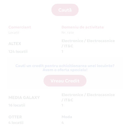
Caută
Comerciant
Domeniu de activitate
Locatii
Nr. rate
Electronice / Electrocasnice
ALTEX
/ IT&C
124 locatii
1
Cauti un credit pentru achizitionarea unei locuinte?
Avem o oferta speciala!
Vreau Credit
Electronice / Electrocasnice
MEDIA GALAXY
/ IT&C
16 locatii
1
OTTER
Moda
4 locatii
4