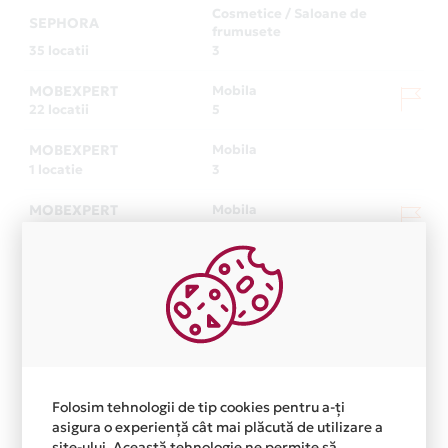
Cosmetice / Saloane de
SEPHORA
frumusete
35 locatii
3
MOBEXPERT
Mobila
22 locatii
5
MOBEXPERT
Mobila
1 locatie
3
MOBEXPERT
Mobila
22 locatii
5
ROMPETROL
Service Auto
186 locatii
2
Restaurant / Fast-Food /
ROMPETROL
Cafenea / Bar
1 locatie
2
LC WAIKIKI
Moda
Folosim tehnologii de tip cookies pentru a-ți
43 locatii
2
asigura o experiență cât mai plăcută de utilizare a
site-ului. Această tehnologie ne permite să