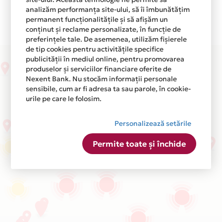
analizăm performanța site-ului, să îi îmbunătățim
1
2
3
4
5
permanent funcționalitățile și să afișăm un
conținut și reclame personalizate, în funcție de
preferințele tale. De asemenea, utilizăm fișierele
de tip cookies pentru activitățile specifice
publicității în mediul online, pentru promovarea
produselor și serviciilor financiare oferite de
Nexent Bank. Nu stocăm informații personale
sensibile, cum ar fi adresa ta sau parole, în cookie-
urile pe care le folosim.
Personalizează setările
Permite toate și închide