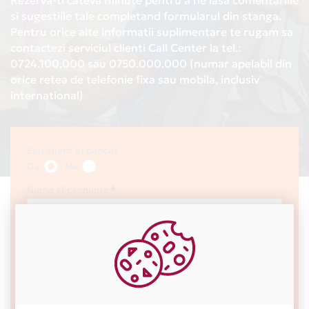
Rezerva-ti cateva minute pentru a ne lasa comentariile
si sugestiile tale completand formularul din stanga.
Pentru orice alte informatii suplimentare te rugam sa
contactezi serviciul clienti Call Center la tel.:
0724.100.000 sau 0750.000.000 (numar apelabil din
orice retea de telefonie fixa sau mobila, inclusiv
international)
Esti client al bancii?
Da
Nu
Nume si prenume
Telefon
Adresa email