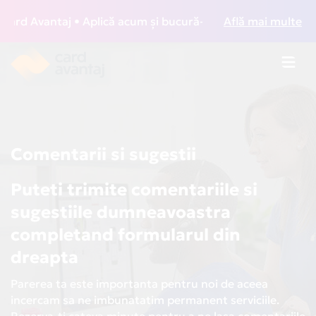
ard Avantaj • Aplică acum și bucură-te de acces gratuit la 
Află mai multe
Toggl
navig
Comentarii si sugestii
Puteti trimite comentariile si
sugestiile dumneavoastra
completand formularul din
dreapta
Parerea ta este importanta pentru noi de aceea
incercam sa ne imbunatatim permanent serviciile.