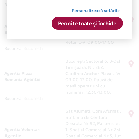
Bucuresti
Bucuresti
Personalizează setările
Bucureşti Sectorul 4, B-Dul
Permite toate și închide
Alexandru Obregia, Nr. 2,
Agenţia Berceni
Bloc 2 A Bis, Etaj P
Agentie
Operatiuni fara numerar si
Retail L-V: 09:00-17:00
Bucuresti
Bucuresti
Bucureşti Sectorul 6, B-Dul
Timişoara, Nr. 26Z,
Agenţia Plaza
Cladirea Anchor Plaza
L-V:
Agentie
Romania
09:00-17:00. Pauză de
masă operațiuni cu
numerar: 12:30-13.00.
Bucuresti
Bucuresti
Sat Afumati, Com Afumati,
Str Linia de Centura
Dreapta Nr 92, Parter si et
Agenţia Voluntari
1, Spatiul Comercial Nr 2 si
Agentie
Spatiul Comercial Nr 3, Jud