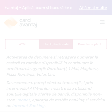
Avantaj • Aplică acum și bucură-te de acces gratuit la loun
Află mai multe
Toggl
navig
ATM
Unități teritoriale
Puncte de plată
Activitatea de depunere și retragere numerar la
casierii va ramâne disponibilă în continuare în
următoarele agenții: Dorobanți, 1 Mai, Magheru,
Plaza România, Voluntari.
De asemenea, puteți efectua tranzacții și prin
intermediul ATM-urilor noastre sau utilizând
soluțiile digitale oferite de Bancă, disponibile non-
stop:
monet
, aplicația de mobile banking și serviciul
de
Internet Banking
.