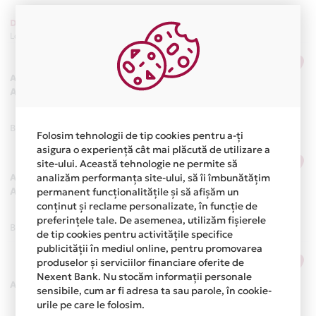
Denumire
Adresa
Localitate
Județ
Bucureşti Sectorul 1, B-Dul
Nicolae Bălcescu, Nr. 25
L-
Agenţia Magheru
V: 09:00-17:00. Pauză de
Agentie
masă operațiuni cu
numerar: 12:30-13.00.
Bucuresti
Bucuresti
Folosim tehnologii de tip cookies pentru a-ți
asigura o experiență cât mai plăcută de utilizare a
Bucureşti Sectorul 1, Calea
site-ului. Această tehnologie ne permite să
Dorobanţi, Nr. 164, Parter
analizăm performanța site-ului, să îi îmbunătățim
Agenţia Dorobanți
L-V: 09:00-17:00. Pauză de
Agentie
permanent funcționalitățile și să afișăm un
masă operațiuni cu
conținut și reclame personalizate, în funcție de
numerar: 12:30-13.00.
preferințele tale. De asemenea, utilizăm fișierele
Bucuresti
Bucuresti
de tip cookies pentru activitățile specifice
publicității în mediul online, pentru promovarea
Bucureşti Sectorul 1, B-Dul
produselor și serviciilor financiare oferite de
Ion Mihalache, Nr. 42-52
L-
Nexent Bank. Nu stocăm informații personale
Agentie
V: 09:00-17:00. Pauză de
Agenţia 1 Mai
sensibile, cum ar fi adresa ta sau parole, în cookie-
masă operațiuni cu
urile pe care le folosim.
numerar: 12:30-13.00.