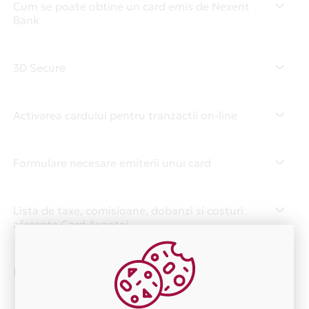
Cum se poate obtine un card emis de Nexent
Bank
3D Secure
Activarea cardului pentru tranzactii on-line
Formulare necesare emiterii unui card
Lista de taxe, comisioane, dobanzi si costuri
aferenta Card Avantaj
Nota privind procesarea tranzactiilor