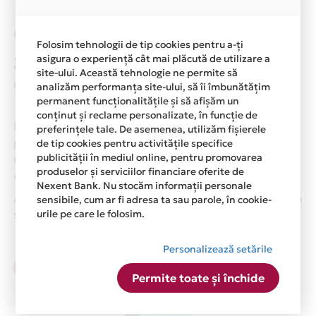
Cu Mastercard ai asigurare
Folosim tehnologii de tip cookies pentru a-ți
gratuita pentru cumparaturi,
asigura o experiență cât mai plăcută de utilizare a
site-ului. Această tehnologie ne permite să
direct pe cardul tau!
analizăm performanța site-ului, să îi îmbunătățim
permanent funcționalitățile și să afișăm un
conținut și reclame personalizate, în funcție de
De acum, te bucuri de asigurare inclusa pentru
preferințele tale. De asemenea, utilizăm fișierele
produsele achizitionate atat online cat si din
de tip cookies pentru activitățile specifice
publicității în mediul online, pentru promovarea
magazinele fizice prin cardul tau de credit Card
produselor și serviciilor financiare oferite de
Avantaj Mastercard Standard.
Nexent Bank. Nu stocăm informații personale
Asigurarea este acordata automat, fara sa trebuiasca
sensibile, cum ar fi adresa ta sau parole, în cookie-
urile pe care le folosim.
sa faci nimic pentru a o activa.
Personalizează setările
Afla mai multe
Permite toate și închide