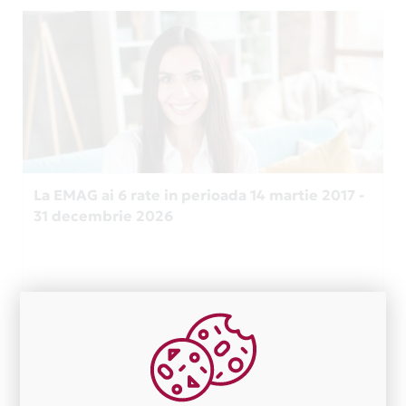
La EMAG ai 6 rate in perioada 14 martie 2017 -
31 decembrie 2026
6
146
Nr.
Zile
rate
ramase