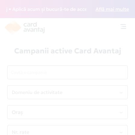
plică acum și bucură-te de acces gratuit la lounge-uri din
Află mai multe
Toggl
navig
Campanii active Card Avantaj
Domeniu de activitate
Oraș
Nr. rate