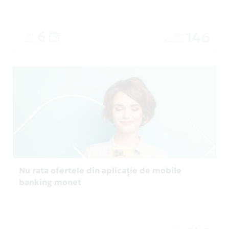
6
146
Nr.
Zile
rate
ramase
Nu rata ofertele din aplicație de mobile
banking monet