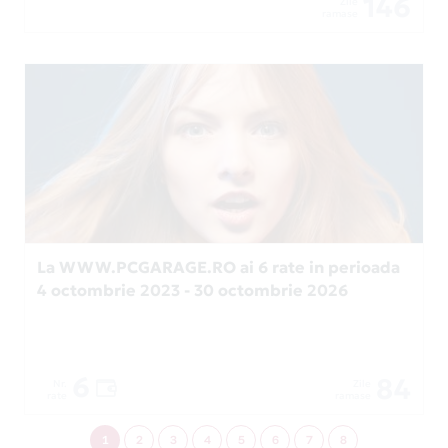
146
Zile
ramase
La WWW.PCGARAGE.RO ai 6 rate in perioada
4 octombrie 2023 - 30 octombrie 2026
6
84
Nr.
Zile
rate
ramase
1
2
3
4
5
6
7
8