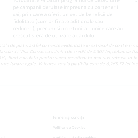
Totodata, si-a bazat programul de dezvoltare
pe campanii derulate impreuna cu partenerii
sai, prin care a oferit un set de beneficii de
fidelitate (cum ar fi rate aditionale sau
reduceri), precum si oportunitati unice care au
crescut sfera de utilizare a cardului.
tala de plata, astfel cum este evidentiata in extrasul de cont emis 
ndard / Visa Classic cu o limita de credit de 5.367 lei, dobanda fix
13%, fiind calculata pentru suma mentionata mai sus retrasa in 
ate lunare egale. Valoarea totala platibila este de 6,263.37 lei i
Termeni și condiții
Politica de Cookies
ual
Modifica setarile cookies