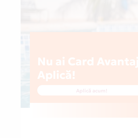
Nu ai Card Avanta
Aplică!
Aplică acum!