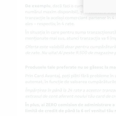
De exemplu
, dacă faci o cumpărătură la unul
numărul maxim disponibil), și efectuezi o tranz
tranzacție la același comerciant partener în 4
ales – respectiv, în 4 rate.
În situația în care pentru suma tranzacționa
menționate mai sus, atunci tranzacția va fi î
Oferta este valabilă doar pentru cumpărăturil
de rate. Nu uita! Ai peste 9.500 de magazine 
Produsele tale preferate nu se găsesc la m
Prin Card Avantaj, poți plăti fără probleme în 
automat, în funcție de valoarea cumpărăturilo
Împărțirea în până la 24 rate a acestor tranzacț
extrasul de cont aferent noului tău card de cr
În plus, ai ZERO comision de administrare a 
limită de credit de până la 6 ori venitul tău 