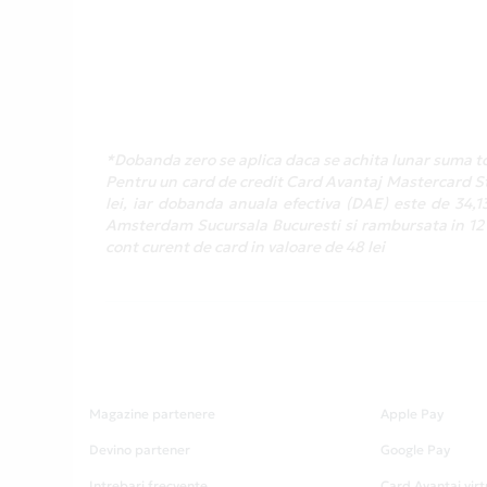
*Dobanda zero se aplica daca se achita lunar suma to
Pentru un card de credit Card Avantaj Mastercard Sta
lei, iar dobanda anuala efectiva (DAE) este de 34,
Amsterdam Sucursala Bucuresti si rambursata in 12 r
cont curent de card in valoare de 48 lei
Magazine partenere
Apple Pay
Devino partener
Google Pay
Intrebari frecvente
Card Avantaj virt