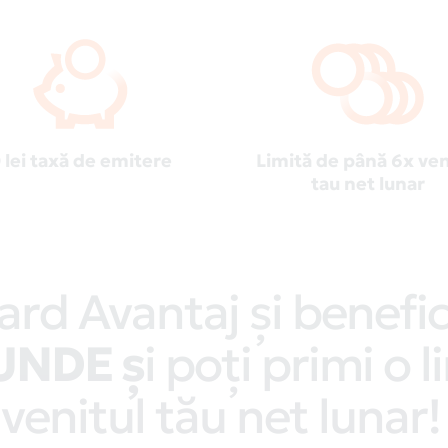
 lei taxă de emitere
Limită de până 6x ven
tau net lunar
ard Avantaj și benefic
IUNDE ș
i poți primi o 
 venitul tău net lunar!