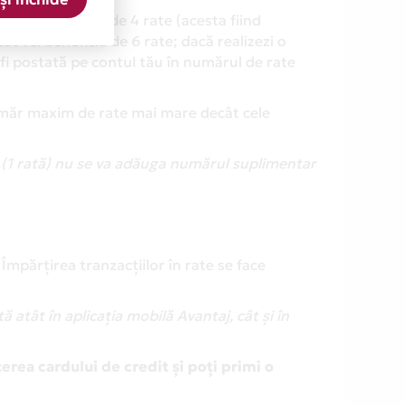
, într-un număr de 4 rate (acesta fiind
t vei beneficia de 6 rate; dacă realizezi o
 fi postată pe contul tău în numărul de rate
umăr maxim de rate mai mare decât cele
l (1 rată) nu se va adăuga numărul suplimentar
 Împărțirea tranzacțiilor în rate se face
 atât în aplicația mobilă Avantaj, cât și în
erea cardului de credit și poți primi o