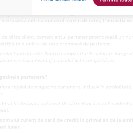
 din comercianții parteneri în sistemul de rate Card Avantaj
acție de 700 lei, banca va adăuga automat 2 rate astfel încâ
 rate (acesta nefiind numărul maxim de rate), tranzacția va
tă de către client, comerciantul partener promovează un n
mpărțită în numărul de rate promovat de partener.
e efectuate în rate. Pentru cumpărăturile achitate integra
partenere Card Avantaj, consultă lista completă
aici
.
agazinele partenere?
afara rețelei de magazine partenere, inclusiv în străinătate.
r.
ii va fi efectuată automat de către Bancă și va fi evidențiată
edit.
contului curent de card de credit în primul an de la emit
net lunar.