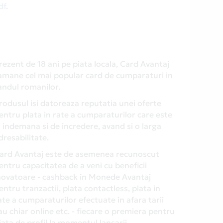
df
.
rezent de 18 ani pe piata locala, Card Avantaj
amane cel mai popular card de cumparaturi in
andul romanilor.
rodusul isi datoreaza reputatia unei oferte
entru plata in rate a cumparaturilor care este
a indemana si de incredere, avand si o larga
dresabilitate.
ard Avantaj este de asemenea recunoscut
entru capacitatea de a veni cu beneficii
novatoare - cashback in Monede Avantaj
entru tranzactii, plata contactless, plata in
ate a cumparaturilor efectuate in afara tarii
au chiar online etc. - fiecare o premiera pentru
iata de profil la momentul lansarii.