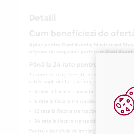
Detalii
Cum beneficiezi de ofert
Aplici pentru Card Avantaj Mastercard Stand
rețeaua de magazine partenere Card Avantaj,
Până la 24 rate pentru orice cump
Tu cumperi ce îți dorești, iar noi ne ocupăm 
ratele suplimentare, în funcție de valoarea tra
3 rate
la fiecare tranzacție cu o valoare cupr
6 rate
la fiecare tranzacție cu o valoare cupr
12 rate
la fiecare tranzacție cu o valoare cup
24 rate
la fiecare tranzacție în valoare de 
Pentru a beneficia de împărțirea în până la 24 