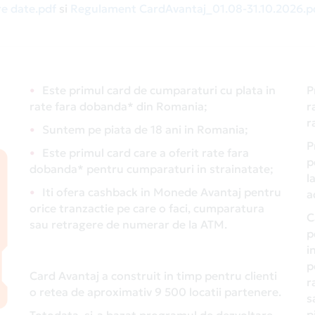
e date.pdf
si
Regulament CardAvantaj_01.08-31.10.2026.p
Este primul card de cumparaturi cu plata in
P
rate fara dobanda* din Romania;
r
r
Suntem pe piata de 18 ani in Romania;
P
Este primul card care a oferit rate fara
p
dobanda* pentru cumparaturi in strainatate;
l
Iti ofera cashback in Monede Avantaj pentru
a
orice tranzactie pe care o faci, cumparatura
C
sau retragere de numerar de la ATM.
p
i
p
Card Avantaj a construit in timp pentru clienti
r
o retea de aproximativ 9 500 locatii partenere.
s
p