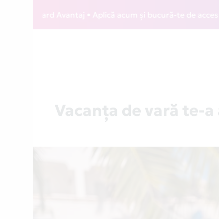
 Card Avantaj • Aplică acum și bucură-te de acces gratuit l
Vacanța de vară te-a 