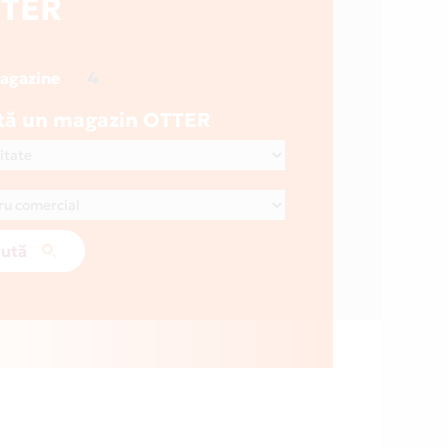
TER
4
magazine
tă un magazin OTTER
ută