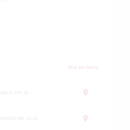
unele
rio
,
d
i
ti
Vezi pe harta
DA A1 KM 13
URGIEI NR. 12-18