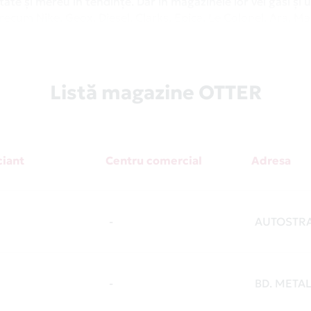
tate și mereu în tendințe. Dar în magazinele lor vei găsi și 
recum Nike, Geox, Diesel, Clarks, Epica, Le Colonel, Ara, Ma
Pepe Jeans. Una peste alta, Otter este un brand de traditțe
le din viața ta.
ea potrivită cu stilul și nevoile tale. Apoi plătește prin Car
Listă magazine OTTER
ofertele speciale Card Avantaj din magazinele Otter. Le poți
rice repriză de shopping o experiență plăcută. Îl poți folos
 Iar în România există peste 9500 de parteneri, unde plăteș
azine Partenere
.
iant
Centru comercial
Adresa
-
AUTOSTRA
-
BD. METAL