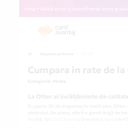
rd Avantaj • Aplică acum și bucură-te de acces gratuit la l
Magazine partenere
OTTER
Cumpara in rate de la
Categorie
: Moda
La Otter ai încălțăminte de calitat
Cu peste 30 de magazine în toată țara, Otter
piciorului. De aceea, oferă o gamă largă de înc
încalță. Iar
Card Avantaj
ține pasul, cu o ofert