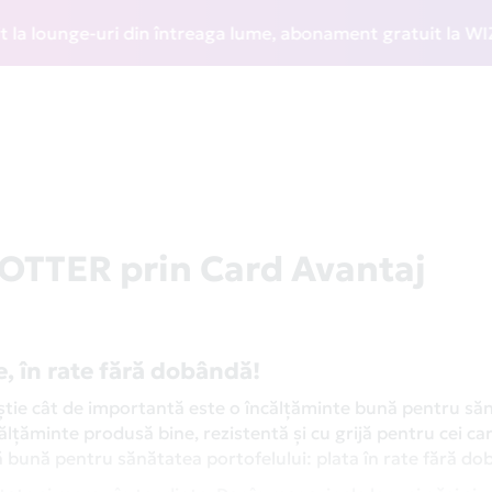
ounge-uri din întreaga lume, abonament gratuit la WIZZ Disc
 OTTER prin Card Avantaj
e, în rate fără dobândă!
 știe cât de importantă este o încălțăminte bună pentru să
ălțăminte produsă bine, rezistentă și cu grijă pentru cei ca
ă bună pentru sănătatea portofelului: plata în rate fără do