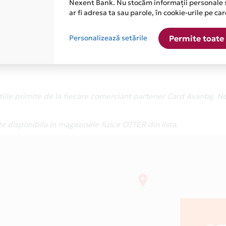
Nexent Bank. Nu stocăm informații personale 
ar fi adresa ta sau parole, în cookie-urile pe car
Afla mai multe
Personalizează setările
Permite toate 
atiile primite de la fiecare comerciant partener Card Avantaj. 
e disponibila in magazinele fizice OTTER din lista.