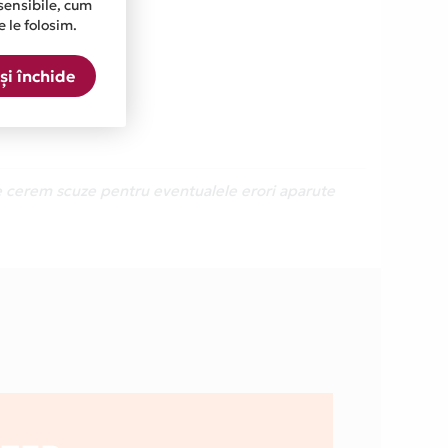
sensibile, cum
e le folosim.
și închide
Ne cerem scuze pentru eventualele erori aparute