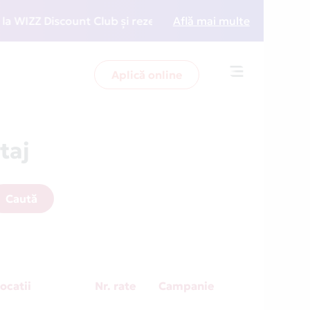
Z Discount Club și rezervări la preț redus
Află mai multe
• Zboară m
Aplică online
Toggle
navigation
taj
Caută
ocatii
Nr. rate
Campanie