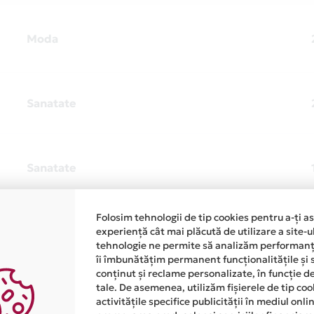
Moda
Sanatate
Sanatate
Folosim tehnologii de tip cookies pentru a-ți a
experiență cât mai plăcută de utilizare a site-u
Sanatate
tehnologie ne permite să analizăm performanța
îi îmbunătățim permanent funcționalitățile și 
conținut și reclame personalizate, în funcție d
tale. De asemenea, utilizăm fișierele de tip co
Sanatate
activitățile specifice publicității în mediul onl