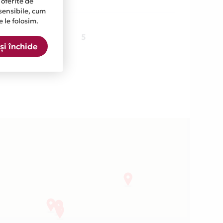
 oferite de
sensibile, cum
e le folosim.
7 locatii
5
și închide