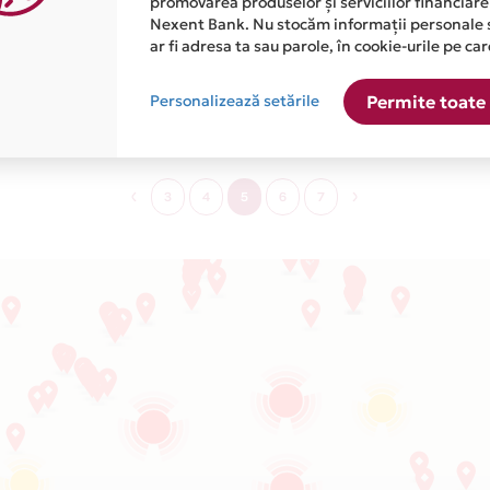
promovarea produselor și serviciilor financiare
Nexent Bank. Nu stocăm informații personale 
ar fi adresa ta sau parole, în cookie-urile pe car
Moda
Personalizează setările
Permite toate 
3
4
5
6
7