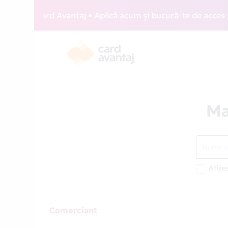
IZZ Card Avantaj • Aplică acum și bucură-te de acces gratui
Ma
Afișe
Comerciant