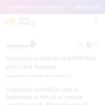
j • Aplică acum și bucură-te de acces gratuit la lounge-uri
Află mai multe
Toggl
navig
9
NR.
RATE
Cumpara in rate de la DEDEMAN
prin Card Avantaj
Categorie
: Materiale de constructii
Cumpără mobilă în rate la
Dedeman şi tot ce ai nevoie
pentru acasă. Planurile casei