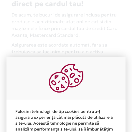
direct pe cardul tau!
De acum, te bucuri de asigurare inclusa pentru
produsele achizitionate atat online cat si din
magazinele fizice prin cardul tau de credit Card
Avantaj Mastercard Standard.
Asigurarea este acordata automat, fara sa
trebuiasca sa faci nimic pentru a o activa.
Afla mai multe
Folosim tehnologii de tip cookies pentru a-ți
asigura o experiență cât mai plăcută de utilizare a
site-ului. Această tehnologie ne permite să
analizăm performanța site-ului, să îi îmbunătățim