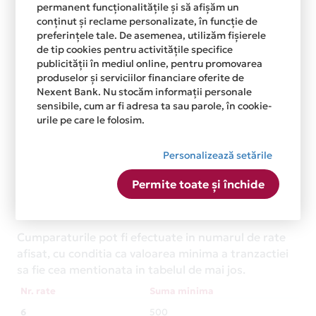
permanent funcționalitățile și să afișăm un
conținut și reclame personalizate, în funcție de
preferințele tale. De asemenea, utilizăm fișierele
de tip cookies pentru activitățile specifice
publicității în mediul online, pentru promovarea
produselor și serviciilor financiare oferite de
Nexent Bank. Nu stocăm informații personale
sensibile, cum ar fi adresa ta sau parole, în cookie-
urile pe care le folosim.
Personalizează setările
Permite toate și închide
Rate conditionate
Cumparaturile pot fi efectuate in numarul de rate
afisat, cu conditia ca valoarea minima a tranzactiei
sa fie cea mentionata in tabelul de mai jos.
Nr. rate
Suma minima
6
500