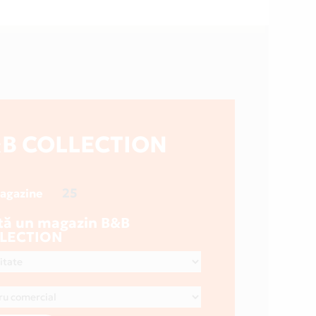
B COLLECTION
25
magazine
tă un magazin B&B
LECTION