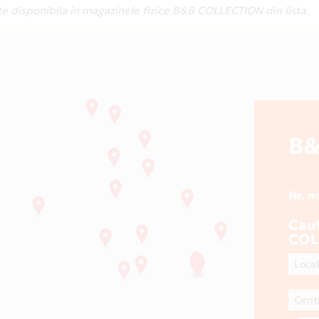
te disponibila in magazinele fizice B&B COLLECTION din lista.
B&
Nr. 
Cau
COL