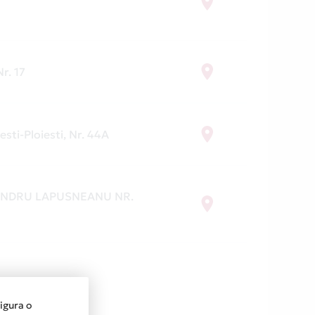
Nr. 17
esti-Ploiesti, Nr. 44A
ANDRU LAPUSNEANU NR.
sigura o