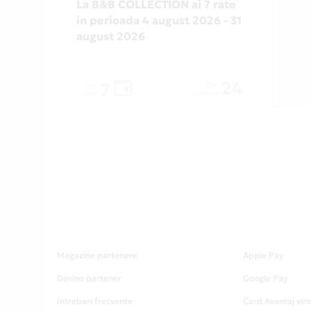
La B&B COLLECTION ai 7 rate
in perioada 4 august 2026 - 31
august 2026
24
7
Nr.
Zile
rate
ramase
Magazine partenere
Apple Pay
Devino partener
Google Pay
Intrebari frecvente
Card Avantaj virt