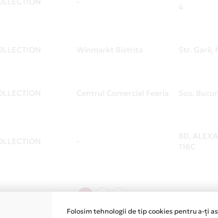
OLLECTION
-
4
OLLECTION
Winmarkt Bistrita
Str. Garii, 
OLLECTION
Centrul Comercial Feeria
Sos. Bucur
BD. ALEX
OLLECTION
-
116C
1
2
3
Folosim tehnologii de tip cookies pentru a-ți a