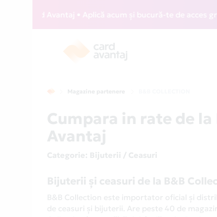
ard Avantaj • Aplică acum și bucură-te de acces gratuit la 
Magazine partenere
B&B COLLECTION
Cumpara in rate de l
Avantaj
Categorie
: Bijuterii / Ceasuri
Bijuterii și ceasuri de la B&B Coll
B&B Collection este importator oficial și dist
de ceasuri și bijuterii. Are peste 40 de magazin