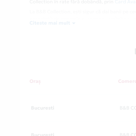
Collection în rate fără dobândă, prin
Card Ava
La B&B Collection, ești sigur că dai banii pe ce
garantată de normele europene urmărite cu st
Citeste mai mult
Collection îți oferă și garanție, prin serviciile
Vino la B&B Collection și alege bijuteriile care
dobândă. Și fii pe fază pentru alte oferte de l
Card Avantaj este un card de cumpărături care 
peste 9500 de parteneri unde poți plăti cu ca
Avantaj, accesează secțiunea
Magazine Parte
Oraș
Comerc
Bucuresti
B&B C
Bucuresti
B&B C