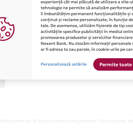
experiență cât mai plăcută de utilizare a site-u
tehnologie ne permite să analizăm performanța
îi îmbunătățim permanent funcționalitățile și 
conținut și reclame personalizate, în funcție d
Cu Mastercard ai asigurare g
tale. De asemenea, utilizăm fișierele de tip co
cumparaturi, direct pe cardu
activitățile specifice publicității în mediul onl
promovarea produselor și serviciilor financiare
De acum, te bucuri de asigurare inclusa pentru produs
Nexent Bank. Nu stocăm informații personale 
ar fi adresa ta sau parole, în cookie-urile pe car
magazinele fizice prin cardul tau de credit Card Av
Asigurarea este acordata automat, fara sa trebuiasca
Personalizează setările
Permite toate 
Afla mai multe
atiile primite de la fiecare comerciant partener Card Avantaj. 