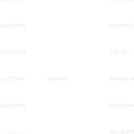
OLLECTION
-
DRUMUL C
OLLECTION
-
STR. AL. I
OLLECTION
Alba Mall
Bd.Tudor V
OLLECTION
-
CALEA VA
BD. GENE