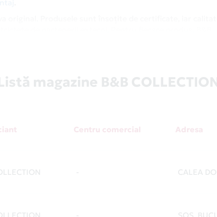
ntaj
.
va original. Produsele sunt însoțite de certificate, iar calita
rictețe de partenerii externi. Pentru fiecare produs, B&B
 post-vânzare.
-ți completează ținutele de gală. Sau ia-ți un ceas bun în rat
a Card Avantaj. Le găsești pe toate la secțiunea
Campanii
.
Listă magazine B&B COLLECTIO
se poate folosi în țară sau în străinătate. Dar în România, 
rdul în rate fără dobândă. Pentru lista completă de partene
nere
.
iant
Centru comercial
Adresa
OLLECTION
-
CALEA DO
OLLECTION
-
SOS. BUCU