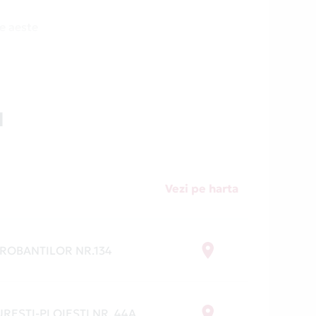
te aeste
e fără
N
ai
ri Card
Vezi pe harta
ROBANTILOR NR.134
RESTI-PLOIESTI NR. 44A