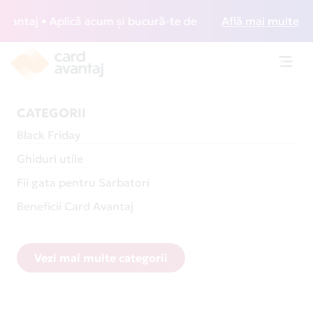
j • Aplică acum și bucură-te de acces gratuit la lounge-uri
Află mai multe
Toggl
navig
CATEGORII
Black Friday
Ghiduri utile
Fii gata pentru Sarbatori
Beneficii Card Avantaj
Vezi mai multe categorii