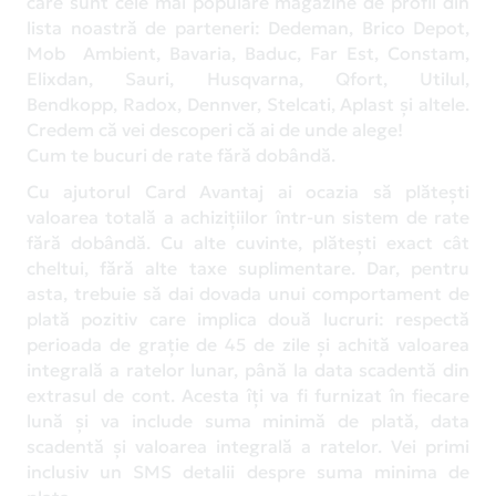
care sunt cele mai populare magazine de profil din
lista noastră de parteneri: Dedeman, Brico Depot,
Mob Ambient, Bavaria, Baduc, Far Est, Constam,
Elixdan, Sauri, Husqvarna, Qfort, Utilul,
Bendkopp, Radox, Dennver, Stelcati, Aplast și altele.
Credem că vei descoperi că ai de unde alege!
Cum te bucuri de rate fără dobândă.
Cu ajutorul Card Avantaj ai ocazia să plătești
valoarea totală a achizițiilor într-un sistem de rate
fără dobândă. Cu alte cuvinte, plătești exact cât
cheltui, fără alte taxe suplimentare. Dar, pentru
asta, trebuie să dai dovada unui comportament de
plată pozitiv care implica două lucruri: respectă
perioada de grație de 45 de zile și achită valoarea
integrală a ratelor lunar, până la data scadentă din
extrasul de cont. Acesta îți va fi furnizat în fiecare
lună și va include suma minimă de plată, data
scadentă și valoarea integrală a ratelor. Vei primi
inclusiv un SMS detalii despre suma minima de