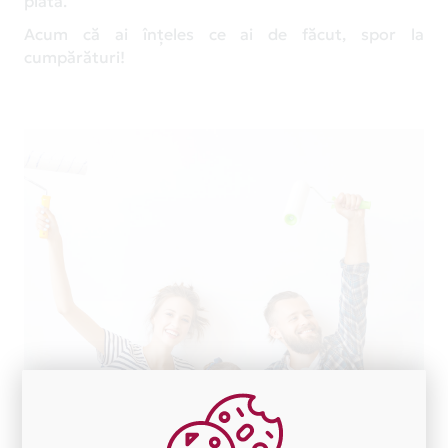
plata.
Acum că ai înțeles ce ai de făcut, spor la
cumpărături!