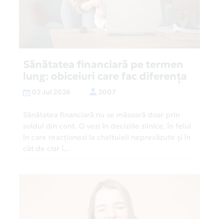
Sănătatea financiară pe termen
lung: obiceiuri care fac diferența
02 Jul 2026
2007
Sănătatea financiară nu se măsoară doar prin
soldul din cont. O vezi în deciziile zilnice, în felul
în care reacționezi la cheltuieli neprevăzute și în
cât de clar î...