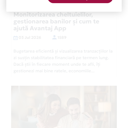
Monitorizarea cheltuielilor,
gestionarea banilor și cum te
ajută Avantaj App
03 Jul 2026
1589
Bugetarea eficientă și vizualizarea tranzacțiilor la
zi susțin stabilitatea financiară pe termen lung.
Dacă știi în fiecare moment unde te afli, îți
gestionezi mai bine ratele, economiile...