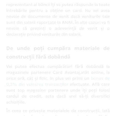
reprezentant al băncii îți va putea răspunde la toate
întrebările pentru a obține un card. Nu vei avea
nevoie de documente de venit dacă veniturile tale
sunt din salarii raportate la ANAF. În alte cazuri va fi
nevoie să prezinți o adeverință de venit și o
declarație privind veniturile din salarii.
De unde poți cumpăra materiale de
construcții fără dobândă
Vei putea efectua cumpărături fără dobândă la
magazinele partenere Card Avantaj,atât online, la
orice oră, cât și fizic. In plus vei primi un
bonus de
0,3% din valoarea tranzacților
efectuate. Află care
sunt top magazine partenere unde îți poți folosi
cardul de credit, asta dacă vrei să-ți diversifici
achizițiile.
În ceea ce privește materialele de construcții, iată