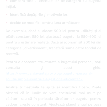
compară totalul cheltuielilor pe categorii cu bugetul
inițial;
identifică depășirile și motivele lor;
decide ce modifici pentru luna următoare.
De exemplu, dacă ai alocat 500 lei pentru utilități și ai
plătit constant 550 lei, ajustează bugetul la 550–600 lei
pentru o estimare realistă. Dacă ai economisit 200 lei din
categoria „divertisment”, transferă suma către fondul de
rezervă.
Pentru o abordare structurată a bugetului personal, poți
consulta și acest ghid:
https://www.cardavantaj.ro/blog/bugetul-personal-
solutii-simple-pentru-a-l-gestiona-eficient/32
Analiza trimestrială te ajută să identifici tipare. Poate
observi că în lunile de vară cheltuiești mai mult pe
călătorii sau că în perioada sărbătorilor bugetul pentru
cadouri crește constant. Ajustează planul anual pe baza