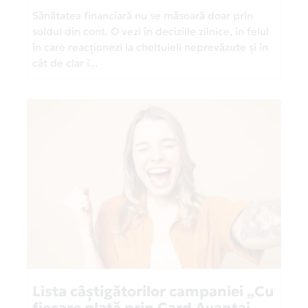
Sănătatea financiară nu se măsoară doar prin
soldul din cont. O vezi în deciziile zilnice, în felul
în care reacționezi la cheltuieli neprevăzute și în
cât de clar î...
Lista câștigătorilor campaniei „Cu
fiecare plată prin Card Avantaj