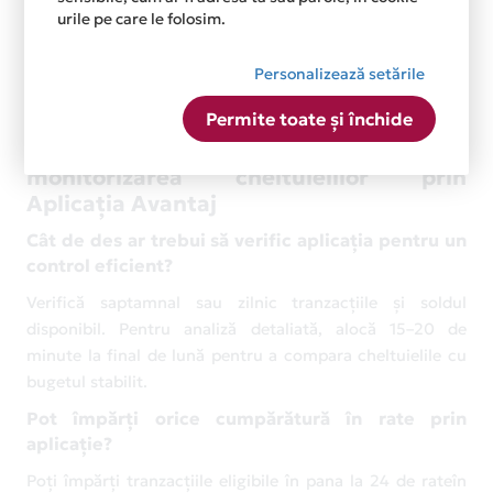
specialist.
urile pe care le folosim.
Dacă ai întrebări legate de funcționalitățile aplicației sau
Personalizează setările
ale cardului, găsești răspunsuri în secțiunea dedicată:
https://www.cardavantaj.ro/intrebari-frecvente
Permite toate și închide
Întrebări frecvente despre
monitorizarea cheltuielilor prin
Aplicația Avantaj
Cât de des ar trebui să verific aplicația pentru un
control eficient?
Verifică saptamnal sau zilnic tranzacțiile și soldul
disponibil. Pentru analiză detaliată, alocă 15–20 de
minute la final de lună pentru a compara cheltuielile cu
bugetul stabilit.
Pot împărți orice cumpărătură în rate prin
aplicație?
Poți împărți tranzacțiile eligibile în pana la 24 de rateîn