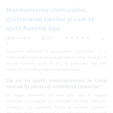
Monitorizarea cheltuielilor,
gestionarea banilor și cum te
ajută Avantaj App
03 Jul 2026
1577
0
Bugetarea eficientă și vizualizarea tranzacțiilor la zi
susțin stabilitatea financiară pe termen lung. Dacă știi în
fiecare moment unde te afli, îți gestionezi mai bine
ratele, economiile și obiectivele personale.
De ce te ajută monitorizarea în timp
real să îți păstrezi echilibrul financiar
Un buget reprezintă un plan prin care îți împarți
veniturile pe categorii de cheltuieli: locuință, mâncare,
transport, rate, economii. Fluxul de numerar înseamnă