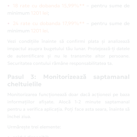
18 rate cu dobanda 15,99%**
– pentru sume de
minimum
1201 lei
;
24 rate cu dobanda 17,99%**
– pentru sume de
minimum
1201 lei
.
Vezi condițiile înainte să confirmi plata și analizează
impactul asupra bugetului tău lunar. Protejează-ți datele
de autentificare și nu le transmite altor persoane.
Securitatea contului rămâne responsabilitatea ta.
Pasul 3: Monitorizează saptamanal
cheltuielile
Monitorizarea funcționează doar dacă acționezi pe baza
informațiilor afișate. Alocă 1-2 minute saptamanal
pentru a verifica aplicația. Poți face asta seara, înainte să
închei ziua.
Urmărește trei elemente: