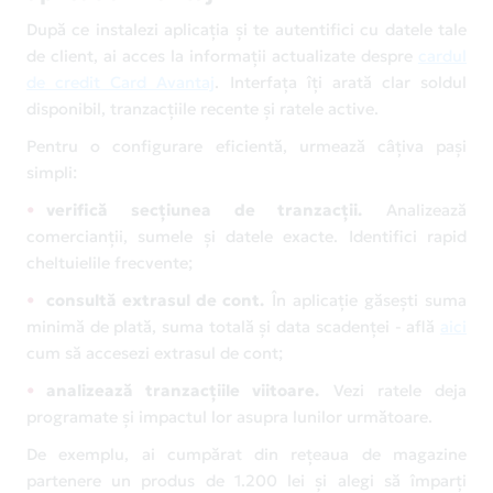
După ce instalezi aplicația și te autentifici cu datele tale
de client, ai acces la informații actualizate despre
cardul
de credit Card Avantaj
. Interfața îți arată clar soldul
disponibil, tranzacțiile recente și ratele active.
Pentru o configurare eficientă, urmează câțiva pași
simpli:
verifică secțiunea de tranzacții.
Analizează
comercianții, sumele și datele exacte. Identifici rapid
cheltuielile frecvente;
consultă extrasul de cont.
În aplicație găsești suma
minimă de plată, suma totală și data scadenței - află
aici
cum să accesezi extrasul de cont;
analizează tranzacțiile viitoare.
Vezi ratele deja
programate și impactul lor asupra lunilor următoare.
De exemplu, ai cumpărat din rețeaua de magazine
partenere un produs de 1.200 lei și alegi să împarți