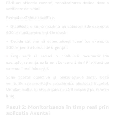
Fără un obiectiv concret, monitorizarea devine doar o
verificare de rutină.
Formulează ținte specifice:
Stabilește o sumă maximă pe categorii (de exemplu,
600 lei/lună pentru ieșiri în oraș);
Decide cât vrei să economisești lunar (de exemplu,
300 lei pentru fondul de urgență);
Propune-ți să reduci o cheltuială recurentă (de
exemplu, renunțarea la un abonament de 49 lei/lună pe
care nu îl mai folosești).
Scrie aceste obiective și revizuiește-le lunar. Dacă
veniturile sau prioritățile se schimbă, ajustează bugetul.
Un plan realist îți crește șansele să îl respecți pe termen
lung.
Pasul 2: Monitorizeaza in timp real prin
aplicatia Avantaj