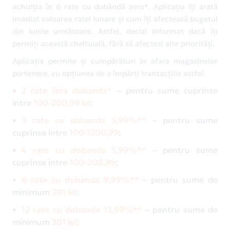
achiziția în 6 rate cu dobândă zero*. Aplicația îți arată
imediat valoarea ratei lunare și cum îți afectează bugetul
din lunile următoare. Astfel, decizi informat dacă îți
permiți această cheltuială, fără să afectezi alte priorități.
Aplicația permite și cumpărături în afara magazinelor
partenere, cu opțiunea de a împărți tranzacțiile astfel:
2 rate fara dobanda*
– pentru sume cuprinse
intre
100-200,99 lei
;
3 rate cu dobanda 5,99%**
– pentru sume
cuprinse intre
100-1200,99
;
4 rate cu dobanda 5,99%**
– pentru sume
cuprinse intre
100-200,99
;
6 rate cu dobanda 9,99%**
– pentru sume de
minimum
201 lei
;
12 rate cu dobanda 13,99%**
– pentru sume de
minimum
201 lei
;