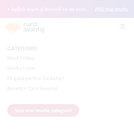
ică acum și bucură-te de acces gratuit la lounge-uri din în
Află mai multe
Toggl
navig
CATEGORII
Black Friday
Ghiduri utile
Fii gata pentru Sarbatori
Beneficii Card Avantaj
Vezi mai multe categorii