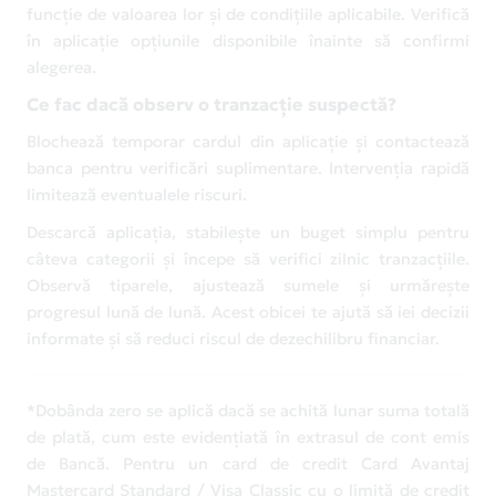
funcție de valoarea lor și de condițiile aplicabile. Verifică
în aplicație opțiunile disponibile înainte să confirmi
alegerea.
Ce fac dacă observ o tranzacție suspectă?
Blochează temporar cardul din aplicație și contactează
banca pentru verificări suplimentare. Intervenția rapidă
limitează eventualele riscuri.
Descarcă aplicația, stabilește un buget simplu pentru
câteva categorii și începe să verifici zilnic tranzacțiile.
Observă tiparele, ajustează sumele și urmărește
progresul lună de lună. Acest obicei te ajută să iei decizii
informate și să reduci riscul de dezechilibru financiar.
*Dobânda zero se aplică dacă se achită lunar suma totală
de plată, cum este evidențiată în extrasul de cont emis
de Bancă. Pentru un card de credit Card Avantaj
Mastercard Standard / Visa Classic cu o limită de credit