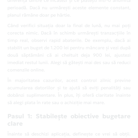
diferența dintre ce încasezi și ce plătești într-o anumită
perioadă. Dacă nu urmărești aceste elemente constant,
planul rămâne doar pe hârtie.
Când verifici situația doar la final de lună, nu mai poți
corecta nimic. Dacă în schimb urmărești tranzacțiile în
timp real, observi rapid abaterile. De exemplu, dacă ai
stabilit un buget de 1.200 lei pentru mâncare și vezi după
două săptămâni că ai cheltuit deja 900 lei, ajustezi
imediat restul lunii. Alegi să gătești mai des sau să reduci
comenzile online.
În majoritatea cazurilor, acest control zilnic previne
acumularea datoriilor și te ajută să eviți penalități sau
dobânzi suplimentare. În plus, îți oferă claritate înainte
să alegi plata în rate sau o achiziție mai mare.
Pasul 1: Stabilește obiective bugetare
clare
Înainte să deschizi aplicația, definește ce vrei să obții.