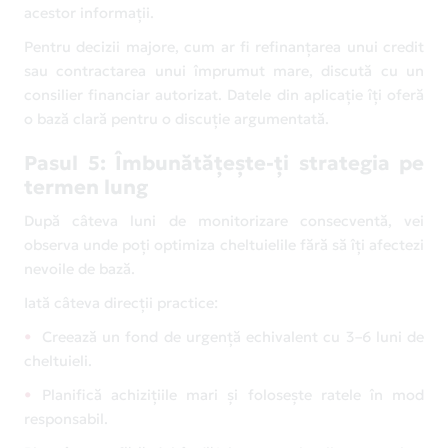
acestor informații.
Pentru decizii majore, cum ar fi refinanțarea unui credit
sau contractarea unui împrumut mare, discută cu un
consilier financiar autorizat. Datele din aplicație îți oferă
o bază clară pentru o discuție argumentată.
Pasul 5: Îmbunătățește-ți strategia pe
termen lung
După câteva luni de monitorizare consecventă, vei
observa unde poți optimiza cheltuielile fără să îți afectezi
nevoile de bază.
Iată câteva direcții practice:
Creează un fond de urgență echivalent cu 3–6 luni de
cheltuieli.
Planifică achizițiile mari și folosește ratele în mod
responsabil.