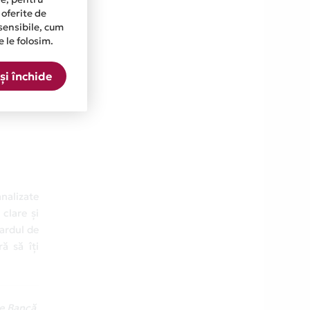
 oferite de
sensibile, cum
e le folosim.
achiziții
și închide
nalizate
 clare și
cardul de
ă să îți
e Bancă.