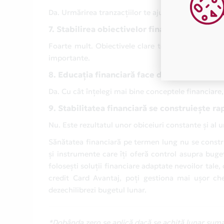
Da. Urmărirea tranzacțiilor te ajută să identifici 
7. Stabilirea obiectivelor financiare conteaz
Foarte mult. Obiectivele clare te motivează și îți 
importante.
8. Educația financiară face diferența?
Da. Cu cât înțelegi mai bine conceptele financiare, c
9. Stabilitatea financiară se construiește ra
Nu. Este rezultatul unor obiceiuri constante și al u
Sănătatea financiară pe termen lung nu se construi
și instrumente care îți oferă control asupra bugetul
folosești soluții financiare adaptate nevoilor tale,
credit Card Avantaj, poți gestiona mai ușor chelt
dezechilibrezi bugetul lunar.
*Dobânda zero se aplică dacă se achită lunar suma 