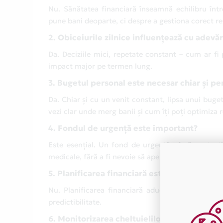
Nu. Sănătatea financiară înseamnă echilibru între
pune bani deoparte, ci despre a gestiona corect resu
2. Obiceiurile zilnice influențează cu adevăr
Da. Deciziile mici, repetate constant – cum ar fi 
impact major pe termen lung.
3. Bugetul personal este necesar chiar și pe
Da. Chiar și cu un venit constant, lipsa unui buge
vezi clar unde merg banii și cum îți poți optimiza r
4. Fondul de urgență este important?
Este esențial. Un fond de urgență oferă protecție
medicale, fără a fi nevoie să apelezi la soluții costi
5. Planificarea financiară este utilă doar p
Nu. Planificarea financiară aduce beneficii atât
predictibilitate.
6. Monitorizarea cheltuielilor este necesară