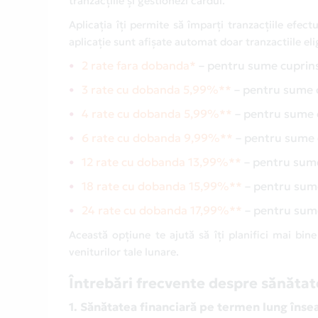
tranzacțiile și gestionezi cardul.
Aplicația îți permite să împarți tranzacțiile efect
aplicație sunt afișate automat doar tranzactiile eli
2 rate fara dobanda*
– pentru sume cuprin
3 rate cu dobanda 5,99%**
– pentru sume 
4 rate cu dobanda 5,99%**
– pentru sume 
6 rate cu dobanda 9,99%**
– pentru sume
12 rate cu dobanda 13,99%**
– pentru su
18 rate cu dobanda 15,99%**
– pentru su
24 rate cu dobanda 17,99%**
– pentru su
Această opțiune te ajută să îți planifici mai bin
veniturilor tale lunare.
Întrebări frecvente despre sănătat
1. Sănătatea financiară pe termen lung îns