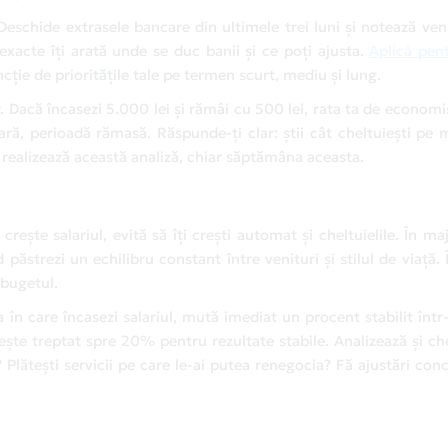
Deschide extrasele bancare din ultimele trei luni și notează veni
 exacte îți arată unde se duc banii și ce poți ajusta.
Aplică pen
ncție de prioritățile tale pe termen scurt, mediu și lung.
. Dacă încasezi 5.000 lei și rămâi cu 500 lei, rata ta de economi
nară, perioadă rămasă. Răspunde-ți clar: știi cât cheltuiești pe
ealizează această analiză, chiar săptămâna aceasta.
rește salariul, evită să îți crești automat și cheltuielile. În ma
 păstrezi un echilibru constant între venituri și stilul de viață.
 bugetul.
a în care încasezi salariul, mută imediat un procent stabilit înt
te treptat spre 20% pentru rezultate stabile. Analizează și chel
Plătești servicii pe care le-ai putea renegocia? Fă ajustări con