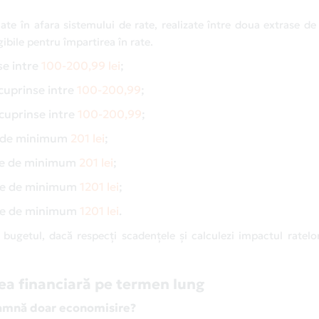
uate în afara sistemului de rate, realizate între doua extrase de
gibile pentru împartirea în rate.
se intre
100-200,99 lei
;
cuprinse intre
100-200,99
;
cuprinse intre
100-200,99
;
 de minimum
201 lei
;
me de minimum
201 lei
;
me de minimum
1201 lei
;
me de minimum
1201 lei
.
e bugetul, dacă respecți scadențele și calculezi impactul ratelo
ea financiară pe termen lung
eamnă doar economisire?