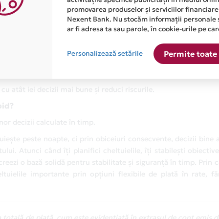
promovarea produselor și serviciilor financiare
tipare de consum și să ajustezi comportamentele financiare.
Nexent Bank. Nu stocăm informații personale 
ă?
ar fi adresa ta sau parole, în cookie-urile pe car
oferă direcție, fie că este vorba despre economii, investiții sau 
Personalizează setările
Permite toate 
u atât iei decizii mai bune și reduci riscurile.
pid?
nor decizii calculate în timp.
ește peste noapte, ci prin obiceiuri consecvente, decizii bine a
ui. Atunci când îți planifici cheltuielile, îți stabilești obiective
 creezi o bază solidă pentru stabilitate și siguranță în timp. Prin 
uielile importante prin opțiuni flexibile de plată în rate, făr
totală de plată, cum este evidențiată în extrasul de cont emis d