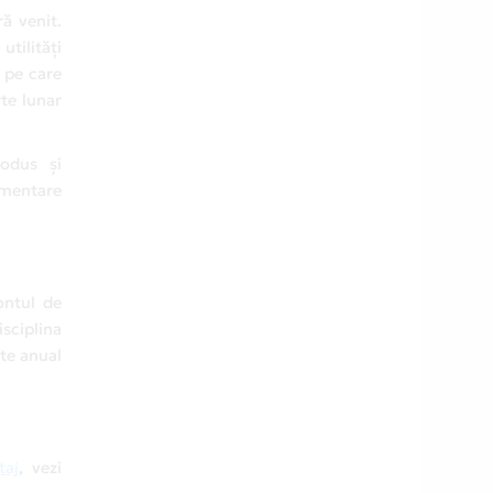
ă venit.
utilități
r pe care
te lunar
rodus și
imentare
ontul de
sciplina
ște anual
taj
, vezi