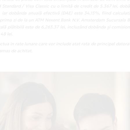
Standard / Visa Classic cu o limită de credit de 5.367 lei, dobâ
, iar dobânda anuală efectivă (DAE) este 34,13%, fiind calculat
 prima zi de la un ATM Nexent Bank N.V. Amsterdam Sucursala B
tală plătibilă este de 6,263.37 lei, incluzând dobânda și comisio
48 lei.
tua in rate lunare care vor include atat rata de principal datorat
ramas de achitat.