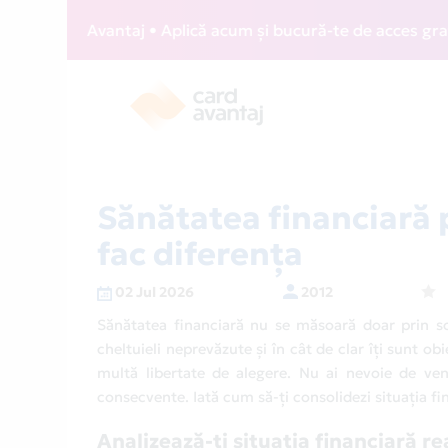
Avantaj • Aplică acum și bucură-te de acces gratuit la loun
Sănătatea financiară 
fac diferența
02 Jul 2026
2012
Sănătatea financiară nu se măsoară doar prin soldu
cheltuieli neprevăzute și în cât de clar îți sunt obi
multă libertate de alegere. Nu ai nevoie de veni
consecvente. Iată cum să-ți consolidezi situația fin
Analizează-ți situația financiară re