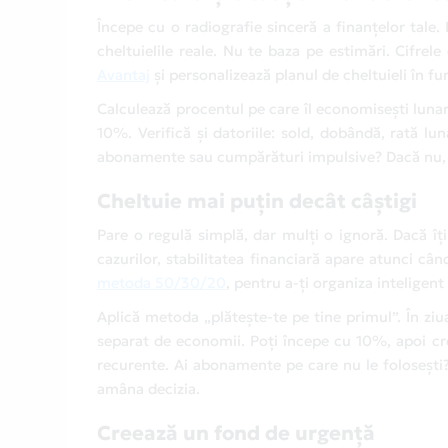
Începe cu o radiografie sinceră a finanțelor tale. 
cheltuielile reale. Nu te baza pe estimări. Cifrele
Avantaj
și personalizează planul de cheltuieli în fu
Calculează procentul pe care îl economisești lunar
10%. Verifică și datoriile: sold, dobândă, rată lu
abonamente sau cumpărături impulsive? Dacă nu, r
Cheltuie mai puțin decât câștigi
Pare o regulă simplă, dar mulți o ignoră. Dacă îți c
cazurilor, stabilitatea financiară apare atunci când
metoda 50/30/20
, pentru a-ți organiza inteligent
Aplică metoda „plătește-te pe tine primul”. În ziu
separat de economii. Poți începe cu 10%, apoi creș
recurente. Ai abonamente pe care nu le folosești? 
amâna decizia.
Creează un fond de urgență