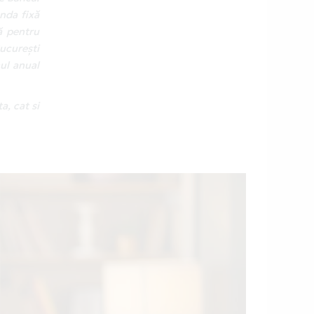
nda fixă
ă pentru
ucurești
nul anual
a, cat si