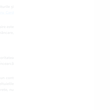
turile și
tru Card
sire este
 mâncare,
joritatea
 Încearcă
r-un cont
tuielile
crete, nu