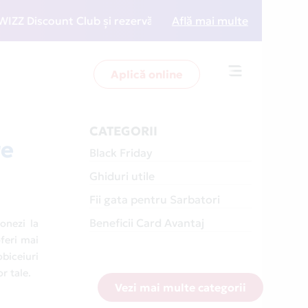
t Club și rezervări la preț redus
Află mai multe
• Zboară mai inteli
Aplică online
Toggle
navigation
CATEGORII
re
Black Friday
Ghiduri utile
Fii gata pentru Sarbatori
Beneficii Card Avantaj
onezi la
oferi mai
biceiuri
r tale.
Vezi mai multe categorii