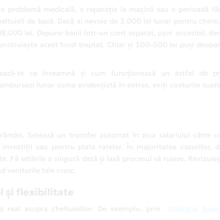
 problemă medicală, o reparație la mașină sau o perioadă făr
ltuieli de bază. Dacă ai nevoie de 3.000 lei lunar pentru chirie, 
 18.000 lei. Depune banii într-un cont separat, ușor accesibil, da
onstruiește acest fond treptat. Chiar și 300–500 lei puși deopar
ormează-te ce înseamnă și cum funcționează un astfel de p
rambursezi lunar suma evidențiată în extras, eviți costurile supl
rămân. Setează un transfer automat în ziua salariului către c
vestiții sau pentru plata ratelor. În majoritatea cazurilor, di
e. Fă setările o singură dată și lasă procesul să ruleze. Revizuie
d veniturile tale cresc.
și flexibilitate
timp real asupra cheltuielilor. De exemplu, prin
Aplicația Avan