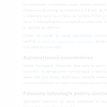
Un eveniment neprevăzut poate apărea oricând: o
Propune-ți să strângi echivalentul a 3–6 luni de che
și mâncare, ținta ta ar trebui să fie între 9.000 și
să nu îl folosești pentru cumpărături obișnuite. C
te apropie de obiectiv.
Cardul de credit îți oferă flexibilitate. Inf
verifică
ofertele din magazinele partenere
. Dacă 
și îți păstrezi controlul.
Automatizează economisirea
Voința fluctuează. Sistemele bine puse la punct 
economii. Automatizarea funcționează și pentru in
apare mai ușor atunci când reduci deciziile repetat
sumele transferate și crește contribuția atunci cân
Folosește tehnologia pentru control 
Aplicațiile financiare îți oferă vizibilitate în 