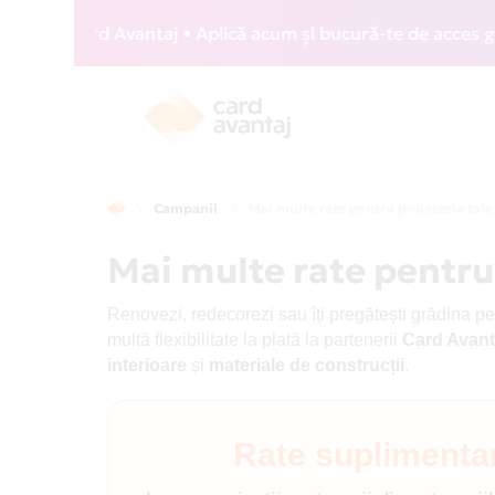
rd Avantaj • Aplică acum și bucură-te de acces gratuit la 
Campanii
Mai multe rate pentru proiectele tale
Mai multe rate pentru
Renovezi, redecorezi sau îți pregătești grădina p
multă flexibilitate la plată la partenerii
Card Avant
interioare
și
materiale de construcții
.
Rate suplimentar