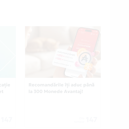
cație
Recomandările îți aduc până
et
la 300 Monede Avantaj!
147
147
Zile
ramase