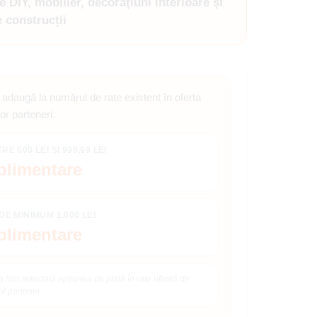
e DIY, mobilier, decorațiuni interioare și
 construcții
adaugă la numărul de rate existent în oferta
or parteneri.
E 600 LEI ȘI 999,99 LEI
plimentare
E MINIMUM 1.000 LEI
plimentare
a fost selectată opțiunea de plată în rate oferită de
l partener.