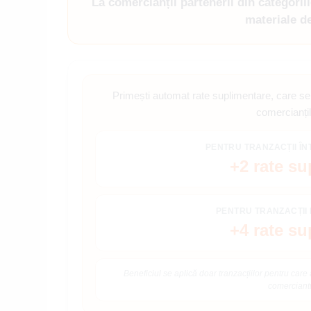
La comercianții partenerii din categoriil
materiale de
Primești automat rate suplimentare, care se 
comercianțil
PENTRU TRANZACȚII ÎNTR
+2 rate su
PENTRU TRANZACȚII D
+4 rate su
Beneficiul se aplică doar tranzacțiilor pentru care 
comerciantu