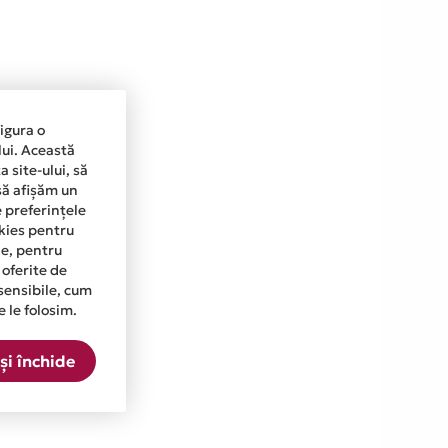
sigura o
lui. Această
 site-ului, să
să afișăm un
e preferințele
okies pentru
ine, pentru
 oferite de
sensibile, cum
e le folosim.
și închide