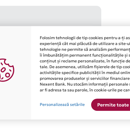
e acasă
Folosim tehnologii de tip cookies pentru a-ți a
experiență cât mai plăcută de utilizare a site-u
tehnologie ne permite să analizăm performanța
rtenerilor
îi îmbunătățim permanent funcționalitățile și 
conținut și reclame personalizate, în funcție d
 să îți afectezi bugetul lunar
tale. De asemenea, utilizăm fișierele de tip co
activitățile specifice publicității în mediul onl
promovarea produselor și serviciilor financiare
igibile
Nexent Bank. Nu stocăm informații personale 
ar fi adresa ta sau parole, în cookie-urile pe car
Personalizează setările
Permite toate 
 15.09.2026
. Citește
aici
Regulamentul.