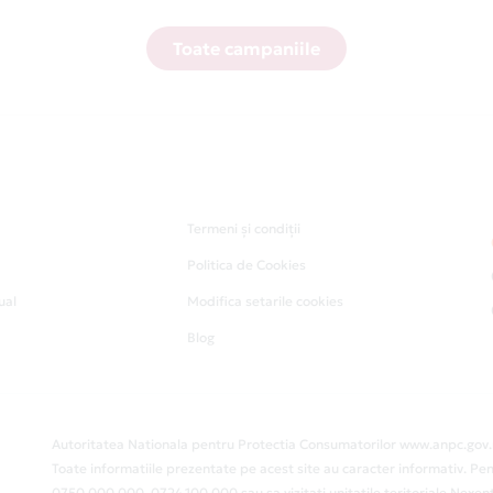
Toate campaniile
Termeni și condiții
Politica de Cookies
ual
Modifica setarile cookies
Blog
Autoritatea Nationala pentru Protectia Consumatorilor www.anpc.gov.
Toate informatiile prezentate pe acest site au caracter informativ. Pen
0750.000.000, 0724.100.000 sau sa vizitati unitatile teritoriale Nex