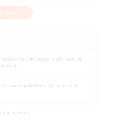
ele partenere
anții partenerii din categoriile
DIY
,
mobilier,
onstrucții
.
utomat
rate suplimentare
față de numărul
trasul de cont
.