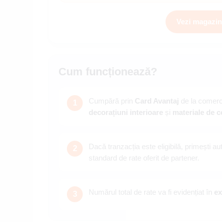
Vezi magazin
Cum funcționează?
Cumpără prin
Card Avantaj
de la comerci
1
decorațiuni interioare
și
materiale de c
Dacă tranzacția este eligibilă, primești a
2
standard de rate oferit de partener.
Numărul total de rate va fi evidențiat în
ex
3