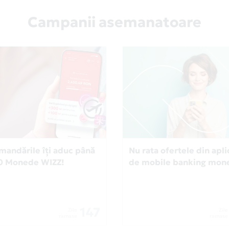
Campanii asemanatoare
andările îți aduc până
Nu rata ofertele din apli
00 Monede WIZZ!
de mobile banking mon
147
Zile
Zile
ramase
ramase