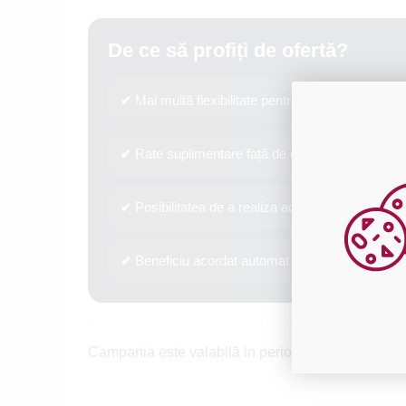
De ce să profiți de ofertă?
Mai multă flexibilitate pentru proiectele tale d
✔
Rate suplimentare față de oferta standard a pa
✔
Posibilitatea de a realiza achiziții mai mari fără
✔
Beneficiu acordat automat pentru tranzacțiile el
✔
Campania este valabilă in perioada
11.06.2026 -