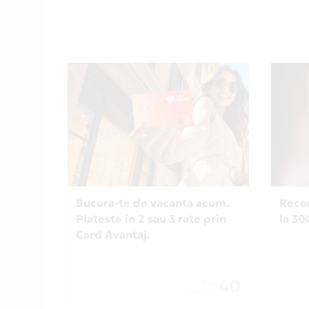
Bucura-te de vacanta acum.
Recom
Plateste in 2 sau 3 rate prin
la 3
Card Avantaj.
40
Zile
ramase