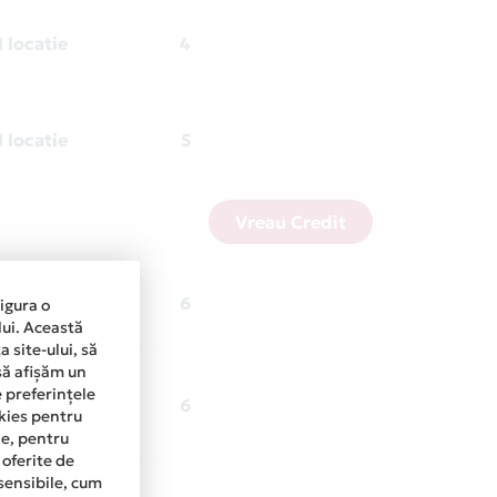
1 locatie
4
1 locatie
5
Vreau Credit
1 locatie
6
sigura o
lui. Această
 site-ului, să
să afișăm un
e preferințele
1 locatie
6
okies pentru
ine, pentru
 oferite de
sensibile, cum