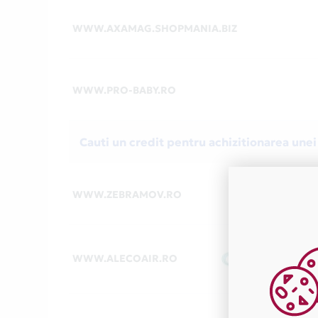
WWW.AXAMAG.SHOPMANIA.BIZ
WWW.PRO-BABY.RO
Cauti un credit pentru achizitionarea unei
WWW.ZEBRAMOV.RO
WWW.ALECOAIR.RO