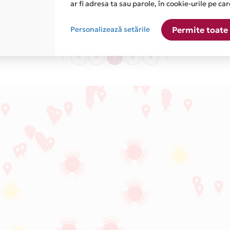
ar fi adresa ta sau parole, în cookie-urile pe car
Electronice / Electrocasnice / IT&C
Personalizează setările
Permite toate 
5
6
7
8
9