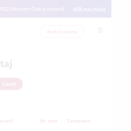
iscount Club și rezervări la preț redus
Află mai multe
• Zboară mai 
Aplică online
Toggle
navigation
taj
Caută
ocatii
Nr. rate
Campanie