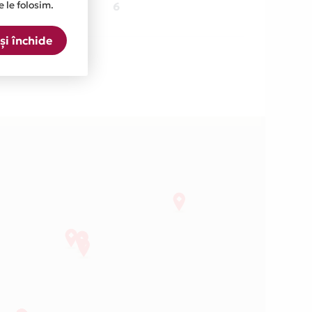
e le folosim.
1 locatie
6
și închide