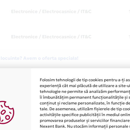
Electronice / Electrocasnice / IT&C
Electronice / Electrocasnice / IT&C
 locuinte? Avem o oferta speciala!
Electronice / Electrocasnice / IT&C
Folosim tehnologii de tip cookies pentru a-ți a
experiență cât mai plăcută de utilizare a site-u
tehnologie ne permite să analizăm performanța
îi îmbunătățim permanent funcționalitățile și 
conținut și reclame personalizate, în funcție d
Electronice / Electrocasnice / IT&C
tale. De asemenea, utilizăm fișierele de tip co
activitățile specifice publicității în mediul onl
promovarea produselor și serviciilor financiare
Nexent Bank. Nu stocăm informații personale 