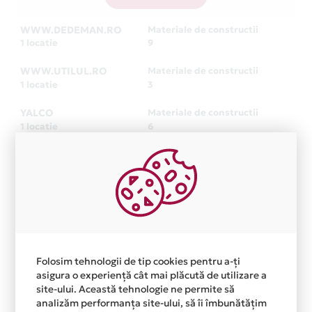
WWW.DEDEMAN.RO
Materiale de constructii
1 locatie
9
WWW.UTILUL.RO
Materiale de constructii
1 locatie
3
YALCO
Materiale de constructii
1 locatie
6
WWW.YALCO.RO
Materiale de constructii
1 locatie
6
PRODES 2002
Materiale de constructii
1 locatie
3
WWW.BAGNO.RO
Materiale de constructii
1 locatie
6
Folosim tehnologii de tip cookies pentru a-ți
asigura o experiență cât mai plăcută de utilizare a
site-ului. Această tehnologie ne permite să
1
2
3
4
5
analizăm performanța site-ului, să îi îmbunătățim