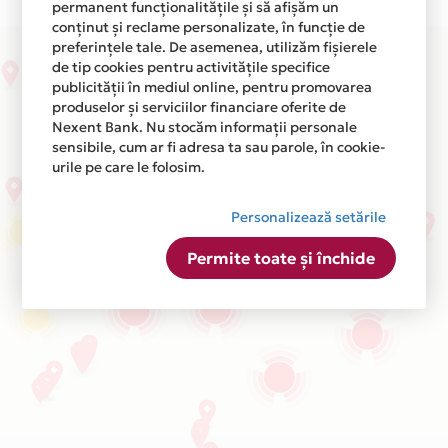
permanent funcționalitățile și să afișăm un
conținut și reclame personalizate, în funcție de
preferințele tale. De asemenea, utilizăm fișierele
de tip cookies pentru activitățile specifice
publicității în mediul online, pentru promovarea
produselor și serviciilor financiare oferite de
Nexent Bank. Nu stocăm informații personale
sensibile, cum ar fi adresa ta sau parole, în cookie-
urile pe care le folosim.
Personalizează setările
Permite toate și închide