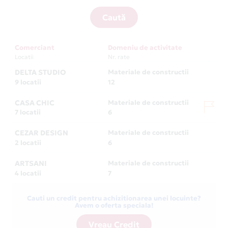
Caută
Comerciant
Domeniu de activitate
Locatii
Nr. rate
DELTA STUDIO
Materiale de constructii
9 locatii
12
CASA CHIC
Materiale de constructii
7 locatii
6
CEZAR DESIGN
Materiale de constructii
2 locatii
6
ARTSANI
Materiale de constructii
4 locatii
7
Cauti un credit pentru achizitionarea unei locuinte?
Avem o oferta speciala!
Vreau Credit