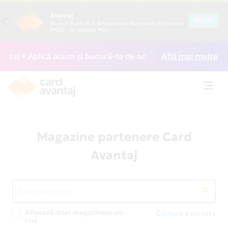
Avantaj
VIEW
×
Nexent Bank N.V. Amsterdam Sucursala Bucuresti
FREE - In Google Play
aj • Aplică acum și bucură-te de acces gratuit la lounge-ur
Află mai multe
Toggl
navig
Magazine partenere Card
Avantaj
Afișează doar magazinele on-
Cautare avansata
line