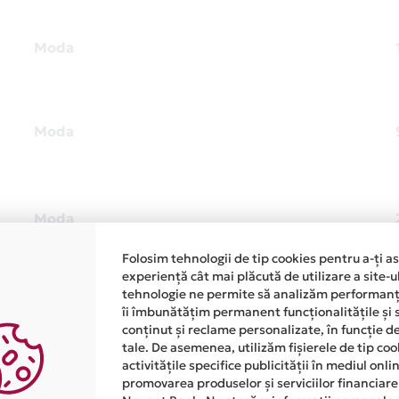
Moda
Moda
Moda
Folosim tehnologii de tip cookies pentru a-ți a
experiență cât mai plăcută de utilizare a site-u
 locuinte? Avem o oferta speciala!
tehnologie ne permite să analizăm performanța
îi îmbunătățim permanent funcționalitățile și 
conținut și reclame personalizate, în funcție d
tale. De asemenea, utilizăm fișierele de tip co
Moda
activitățile specifice publicității în mediul onl
promovarea produselor și serviciilor financiare