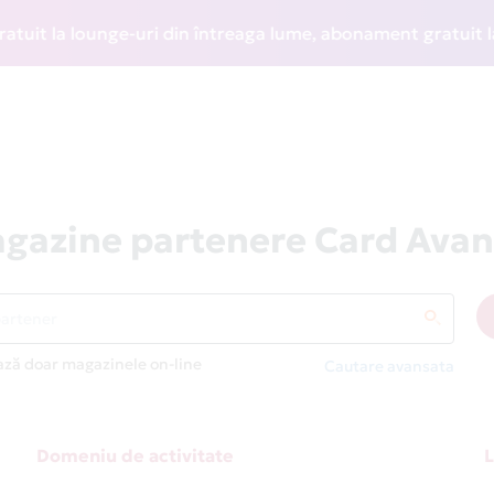
 la lounge-uri din întreaga lume, abonament gratuit la WIZZ
gazine partenere Card Avan
ază doar magazinele on-line
Cautare avansata
Domeniu de activitate
L