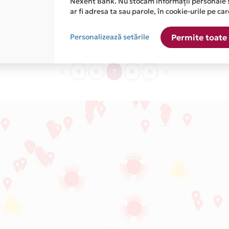
Nexent Bank. Nu stocăm informații personale 
ar fi adresa ta sau parole, în cookie-urile pe car
Moda
Personalizează setările
Permite toate 
5
6
7
8
9