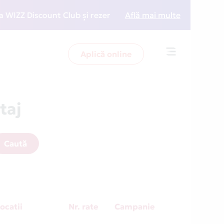
 Discount Club și rezervări la preț redus
Află mai multe
• Zboară ma
Aplică online
Toggle
navigation
taj
Caută
ocatii
Nr. rate
Campanie