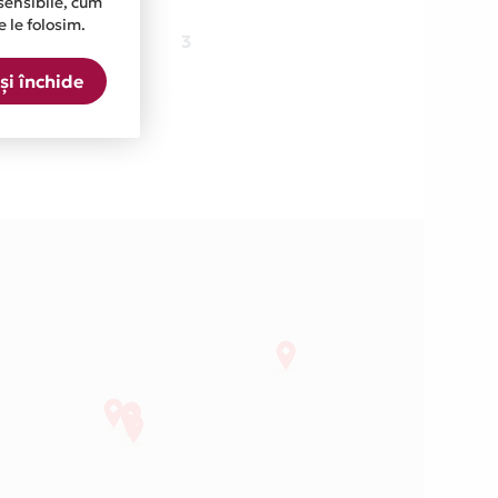
sensibile, cum
e le folosim.
13 locatii
3
și închide