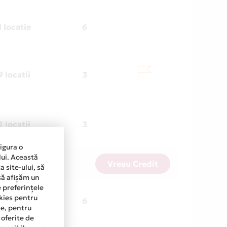
1 locatie
6
9 locatii
3
2 locatii
3
sigura o
lui. Această
Vreau Credit
 site-ului, să
să afișăm un
e preferințele
okies pentru
1 locatie
6
ine, pentru
 oferite de