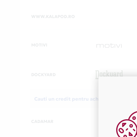
WWW.KALAPOD.RO
MOTIVI
DOCKYARD
Cauti un credit pentru achizitionarea unei
CADAMAR