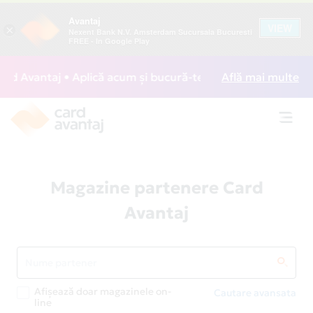
Avantaj
VIEW
×
Nexent Bank N.V. Amsterdam Sucursala Bucuresti
FREE - In Google Play
 Avantaj • Aplică acum și bucură-te de acces gratuit la lo
Află mai multe
Toggl
navig
Magazine partenere Card
Avantaj
Afișează doar magazinele on-
Cautare avansata
line