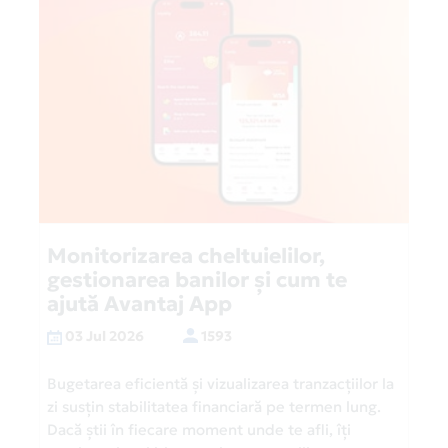
Monitorizarea cheltuielilor,
gestionarea banilor și cum te
ajută Avantaj App
03 Jul 2026
1593
Bugetarea eficientă și vizualizarea tranzacțiilor la
zi susțin stabilitatea financiară pe termen lung.
Dacă știi în fiecare moment unde te afli, îți