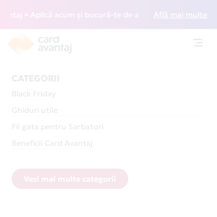
• Aplică acum și bucură-te de acces gratuit la lounge-uri d
Află mai multe
Toggl
navig
CATEGORII
Black Friday
Ghiduri utile
Fii gata pentru Sarbatori
Beneficii Card Avantaj
Vezi mai multe categorii