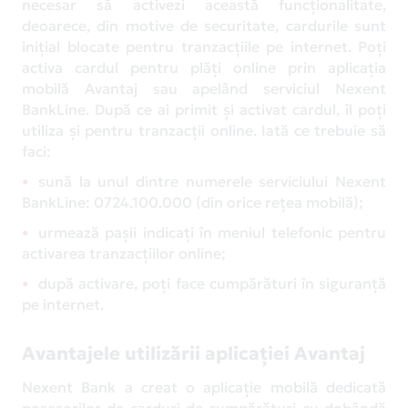
necesar să activezi această funcționalitate,
deoarece, din motive de securitate, cardurile sunt
inițial blocate pentru tranzacțiile pe internet. Poți
activa cardul pentru plăți online prin aplicația
mobilă Avantaj sau apelând serviciul Nexent
BankLine. După ce ai primit și activat cardul, îl poți
utiliza și pentru tranzacții online. Iată ce trebuie să
faci:
sună la unul dintre numerele serviciului Nexent
BankLine: 0724.100.000 (din orice rețea mobilă);
urmează pașii indicați în meniul telefonic pentru
activarea tranzacțiilor online;
după activare, poți face cumpărături în siguranță
pe internet.
Avantajele utilizării aplicației Avantaj
Nexent Bank a creat o aplicație mobilă dedicată
posesorilor de carduri de cumpărături cu dobândă