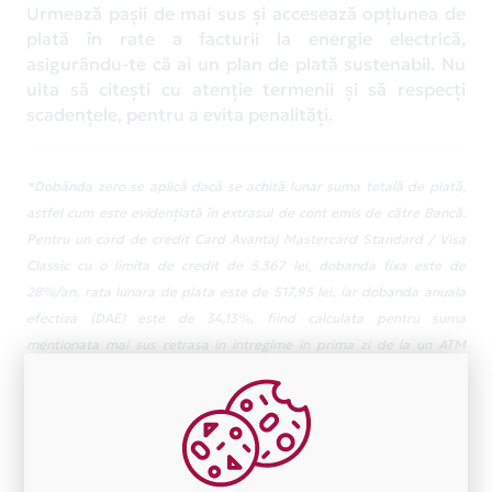
Urmează pașii de mai sus și accesează opțiunea de
plată în rate a facturii la energie electrică,
asigurându-te că ai un plan de plată sustenabil. Nu
uita să citești cu atenție termenii și să respecți
scadențele, pentru a evita penalități.
*Dobânda zero se aplică dacă se achită lunar suma totală de plată,
astfel cum este evidențiată în extrasul de cont emis de către Bancă.
Pentru un card de credit Card Avantaj Mastercard Standard / Visa
Classic cu o limita de credit de 5.367 lei, dobanda fixa este de
28%/an, rata lunara de plata este de 517,95 lei, iar dobanda anuala
efectiva (DAE) este de 34,13%, fiind calculata pentru suma
mentionata mai sus retrasa in intregime in prima zi de la un ATM
Nexent Bank N.V. Amsterdam Sucursala Bucuresti si rambursata in 12
rate lunare egale. Valoarea totala platibila este de 6,263.37 lei
incluzand dobanda si comisionul anual de administrare cont curent de
card in valoare de 48 lei