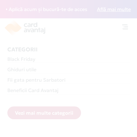
lică acum și bucură-te de acces gratuit la lounge-uri din î
Află mai multe
Toggl
navig
CATEGORII
Black Friday
Ghiduri utile
Fii gata pentru Sarbatori
Beneficii Card Avantaj
Vezi mai multe categorii