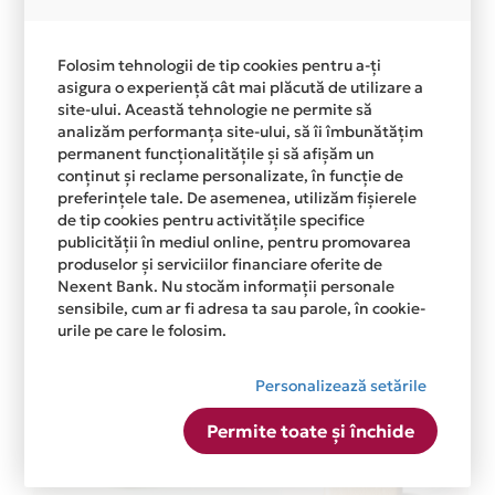
Folosim tehnologii de tip cookies pentru a-ți
asigura o experiență cât mai plăcută de utilizare a
site-ului. Această tehnologie ne permite să
analizăm performanța site-ului, să îi îmbunătățim
permanent funcționalitățile și să afișăm un
conținut și reclame personalizate, în funcție de
preferințele tale. De asemenea, utilizăm fișierele
de tip cookies pentru activitățile specifice
publicității în mediul online, pentru promovarea
produselor și serviciilor financiare oferite de
Nexent Bank. Nu stocăm informații personale
sensibile, cum ar fi adresa ta sau parole, în cookie-
urile pe care le folosim.
Personalizează setările
Permite toate și închide