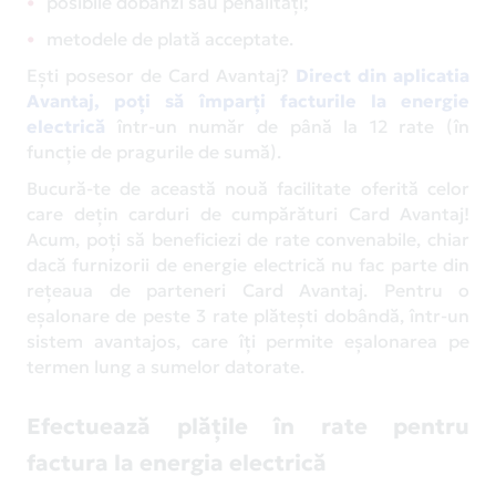
posibile dobânzi sau penalități;
metodele de plată acceptate.
Ești posesor de Card Avantaj?
Direct din aplicatia
Avantaj, poți să împarți facturile la energie
electrică
într-un număr de până la 12 rate (în
funcție de pragurile de sumă).
Bucură-te de această nouă facilitate oferită celor
care dețin carduri de cumpărături Card Avantaj!
Acum, poți să beneficiezi de rate convenabile, chiar
dacă furnizorii de energie electrică nu fac parte din
rețeaua de parteneri Card Avantaj. Pentru o
eșalonare de peste 3 rate plătești dobândă, într-un
sistem avantajos, care îți permite eșalonarea pe
termen lung a sumelor datorate.
Efectuează plățile în rate pentru
factura la energia electrică