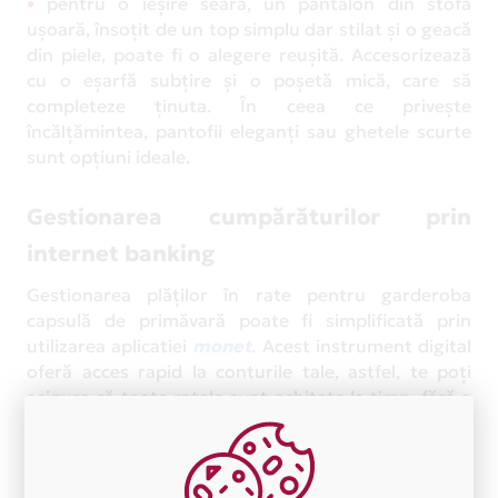
pentru o ieșire seară, un pantalon din stofă
ușoară, însoțit de un top simplu dar stilat și o geacă
din piele, poate fi o alegere reușită. Accesorizează
cu o eșarfă subțire și o poșetă mică, care să
completeze ținuta. În ceea ce privește
încălțămintea, pantofii eleganți sau ghetele scurte
sunt opțiuni ideale.
Gestionarea cumpărăturilor prin
internet banking
Gestionarea plăților în rate pentru garderoba
capsulă de primăvară poate fi simplificată prin
utilizarea aplicatiei
monet
. Acest instrument digital
oferă acces rapid la conturile tale, astfel, te poți
asigura că toate ratele sunt achitate la timp, fără a
fi nevoie să îți amintești constant datele scadente.
Prin monet, poți monitoriza în timp real sumele
achitate și cele rămase de plată, având o imagine