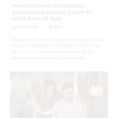
Monitorizarea cheltuielilor,
gestionarea banilor și cum te
ajută Avantaj App
03 Jul 2026
1595
Bugetarea eficientă și vizualizarea tranzacțiilor la
zi susțin stabilitatea financiară pe termen lung.
Dacă știi în fiecare moment unde te afli, îți
gestionezi mai bine ratele, economiile...