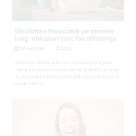
Sănătatea financiară pe termen
lung: obiceiuri care fac diferența
02 Jul 2026
2012
Sănătatea financiară nu se măsoară doar prin
soldul din cont. O vezi în deciziile zilnice, în felul
în care reacționezi la cheltuieli neprevăzute și în
cât de clar î...