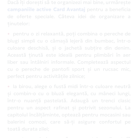
Dacă îți dorești să te organizezi mai bine, urmărește
campaniile active Card Avantaj
pentru a beneficia
de oferte speciale. Câteva idei de organizare a
ținutelor:
pentru o zi relaxantă, poți combina o pereche de
blugi simpli cu o cămașă lejeră din bumbac, într-o
culoare deschisă, și o jachetă subțire din denim.
Această ținută este ideală pentru plimbări în aer
liber sau întâlniri informale. Completează aspectul
cu o pereche de pantofi sport și un rucsac mic,
perfect pentru activitățile zilnice;
la birou, alege o fustă midi într-o culoare neutră
și combin-o cu o bluză elegantă, cu mâneci lungi,
într-o nuanță pastelată. Adaugă un trenci clasic
pentru un aspect rafinat și potrivit sezonului. La
capitolul încălțăminte, optează pentru mocasini sau
balerini comozi, care să-ți asigure confortul pe
toată durata zilei;