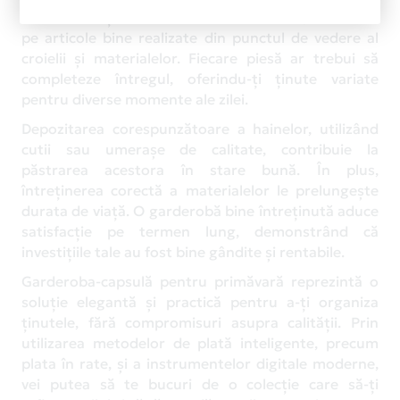
Pentru a obține cele mai bune rezultate, axează-te
pe articole bine realizate din punctul de vedere al
croielii și materialelor. Fiecare piesă ar trebui să
completeze întregul, oferindu-ți ținute variate
pentru diverse momente ale zilei.
Depozitarea corespunzătoare a hainelor, utilizând
cutii sau umerașe de calitate, contribuie la
păstrarea acestora în stare bună. În plus,
întreținerea corectă a materialelor le prelungește
durata de viață. O garderobă bine întreținută aduce
satisfacție pe termen lung, demonstrând că
investițiile tale au fost bine gândite și rentabile.
Garderoba-capsulă pentru primăvară reprezintă o
soluție elegantă și practică pentru a-ți organiza
ținutele, fără compromisuri asupra calității. Prin
utilizarea metodelor de plată inteligente, precum
plata în rate, și a instrumentelor digitale moderne,
vei putea să te bucuri de o colecție care să-ți