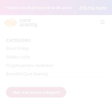
că acum și bucură-te de acces gratuit la lounge-uri din înt
Află mai multe
Toggl
navig
CATEGORII
Black Friday
Ghiduri utile
Fii gata pentru Sarbatori
Beneficii Card Avantaj
Vezi mai multe categorii