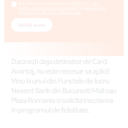
Am citit și sunt de acord cu
20250710_T&C
aplica_Info prelucrare date.pdf
si
Regulament
FIDELIO 30.09.2026_Nexent.pdf
.
Aplică acum
Daca esti deja detinator de Card
Avantaj, nu este necesar sa aplici!
Vino la unul din Punctele de lucru
Nexent Bank din Bucuresti Mall sau
Plaza Romania si solicita inscrierea
in programul de fidelitate.