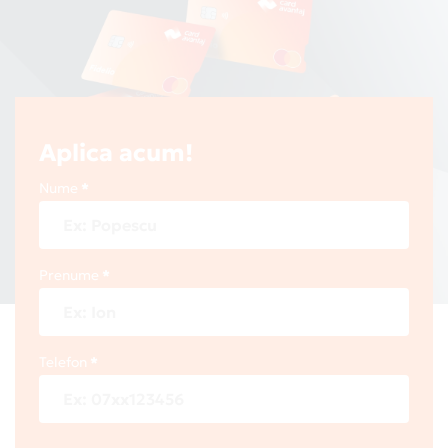
Aplica acum!
Nume
Prenume
Telefon