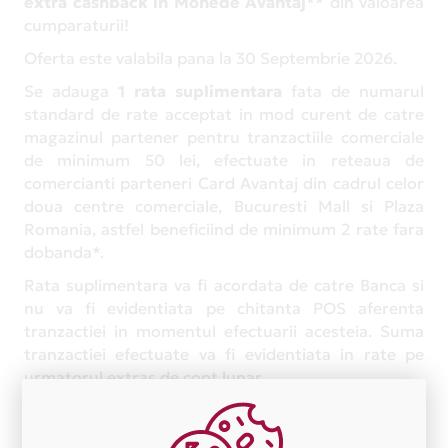
extra cashback in Monede Avantaj
** din valoarea
cumparaturii!
Oferta este valabila pana la 30 Septembrie 2026.
Se adauga
1
rata suplimentara
fata de numarul
standard de rate acceptat in mod curent de catre
magazinul partener pentru tranzactiile comerciale
de minimum 50 lei, efectuate in reteaua de
comercianti parteneri Card Avantaj din cadrul celor
doua centre comerciale, Bucuresti Mall si Plaza
Romania, astfel beneficiind de minimum 2 rate fara
dobanda*.
Rata suplimentara va fi acordata de catre Banca si
nu va fi evidentiata pe chitanta POS aferenta
tranzactiei in momentul efectuarii acesteia. Suma
tranzactiei efectuate va fi evidentiata in rate pe
urmatorul extras de cont lunar.
Primesti
2 RATE fara dobanda*
si pentru
tranzactiile comerciale de minimum 50 lei, efectuate