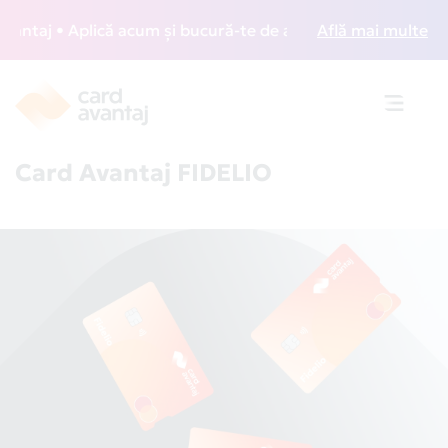
• Aplică acum și bucură-te de acces gratuit la lounge-uri d
Află mai multe
Toggle
navigat
Card Avantaj FIDELIO