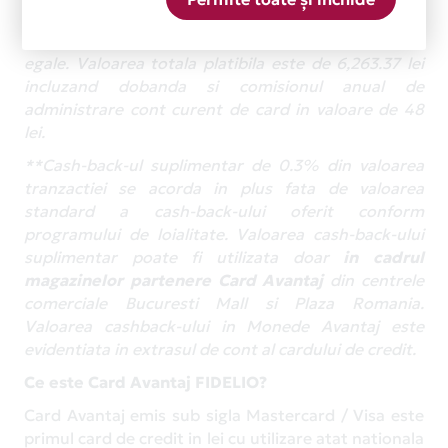
de la un ATM Nexent Bank N.V. Amsterdam
Sucursala Bucuresti si rambursata in 12 rate lunare
egale. Valoarea totala platibila este de 6,263.37 lei
incluzand dobanda si comisionul anual de
administrare cont curent de card in valoare de 48
lei.
**Cash-back-ul suplimentar de 0.3% din valoarea
tranzactiei se acorda in plus fata de valoarea
standard a cash-back-ului oferit conform
programului de loialitate. Valoarea cash-back-ului
suplimentar poate fi utilizata doar
in cadrul
magazinelor partenere Card Avantaj
din centrele
comerciale Bucuresti Mall si Plaza Romania.
Valoarea cashback-ului in Monede Avantaj este
evidentiata in extrasul de cont al cardului de credit.
Ce este Card Avantaj FIDELIO?
Card Avantaj emis sub sigla Mastercard / Visa este
primul card de credit in lei cu utilizare atat nationala