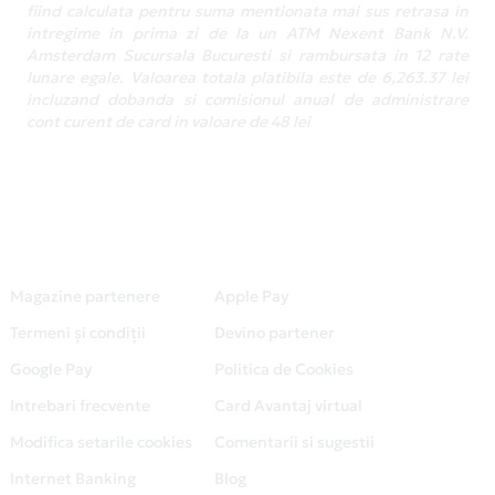
fiind calculata pentru suma mentionata mai sus retrasa in
intregime in prima zi de la un ATM Nexent Bank N.V.
Amsterdam Sucursala Bucuresti si rambursata in 12 rate
lunare egale. Valoarea totala platibila este de 6,263.37 lei
incluzand dobanda si comisionul anual de administrare
cont curent de card in valoare de 48 lei
Magazine partenere
Apple Pay
Termeni și condiții
Devino partener
Google Pay
Politica de Cookies
Intrebari frecvente
Card Avantaj virtual
Modifica setarile cookies
Comentarii si sugestii
Internet Banking
Blog