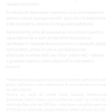
randul romanilor.
Produsul isi datoreaza reputatia unei oferte pentru
plata in rate a cumparaturilor care este la indemana
si de incredere, avand si o larga adresabilitate.
Card Avantaj este de asemenea recunoscut pentru
capacitatea de a veni cu beneficii inovatoare -
cashback in Monede Avantaj pentru tranzactii, plata
contactless, plata in rate a cumparaturilor
efectuate in afara tarii sau chiar online etc. - fiecare
o premiera pentru piata de profil la momentul
lansarii.
*Dobanda zero se aplica daca se achita lunar suma totala de
plata, astfel cum este evidentiata in extrasul de cont emis
de catre Banca.
Pentru un card de credit Card Avantaj Mastercard
Standard / Visa Classic cu o limita de credit de 5.367 lei,
dobanda fixa este de 28%/an, rata lunara de plata este de
517,95 lei, iar dobanda anuala efectiva (DAE) este de 34,13%,