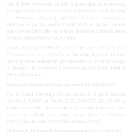
cat si internationala ce ofera avantajul de a efectua
cumparaturi cu plata in rate, primind in acelasi timp
si Monede Avantaj pentru fiecare tranzactie
efectuata. Cardul poate fi utilizat la orice bancomat
sau comerciant din tara si strainatate oriunde este
afisata sigla MasterCard / Visa.
Card Avantaj FIDELIO aduce in plus
beneficiilor
standard ale Card Avantaj
, si beneficiile programului
de loialitate realizat in parteneriat cu Anchor Grup,
si desfasurat in centrele comerciale Bucuresti Mall si
Plaza Romania.
Cum poti participa la programul de fidelitate?
Nu ai Card Avantaj? Aplica acum si il poti obtine
SIMPLU, RAPID si FARA DOCUMENTE DE VENIT o
limita de credit, daca veniturile inregistrate de tine
sunt din salarii sau pensii raportate la Agentia
Nationala de Administratie Fiscala (ANAF).
Mai mult, te bucuri de taxa anuala 0
in primul an!