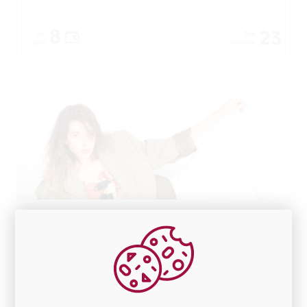
8
23
Nr.
Zile
rate
ramase
La IL PASSO ai 5 rate in perioada 1 iulie 2026 -
31 august 2026
5
23
Nr.
Zile
rate
ramase