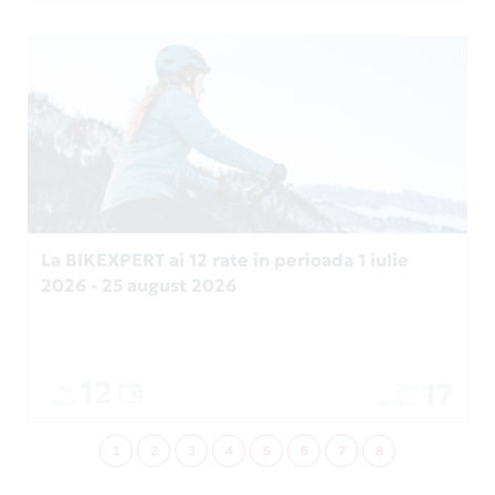
La BIKEXPERT ai 12 rate in perioada 1 iulie
2026 - 25 august 2026
12
17
Nr.
Zile
rate
ramase
1
2
3
4
5
6
7
8