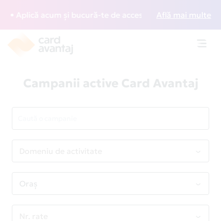
că acum și bucură-te de acces gratuit la lounge-uri din în
Află mai multe
Toggl
navig
Campanii active Card Avantaj
Domeniu de activitate
Oraș
Nr. rate