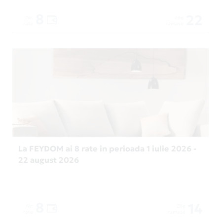
8
22
Nr.
Zile
rate
ramase
La FEYDOM ai 8 rate in perioada 1 iulie 2026 -
22 august 2026
8
14
Nr.
Zile
rate
ramase