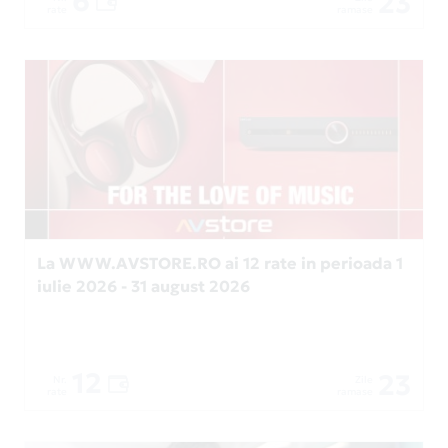
6
23
rate
ramase
La WWW.AVSTORE.RO ai 12 rate in perioada 1
iulie 2026 - 31 august 2026
12
23
Nr.
Zile
rate
ramase