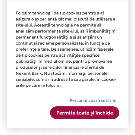
Folosim tehnologii de tip cookies pentru a-ți
asigura o experiență cât mai plăcută de utilizare a
site-ului. Această tehnologie ne permite să
analizăm performanța site-ului, să îi îmbunătățim
permanent funcționalitățile și să afișăm un
conținut și reclame personalizate, în funcție de
preferințele tale. De asemenea, utilizăm fișierele
de tip cookies pentru activitățile specifice
publicității în mediul online, pentru promovarea
produselor și serviciilor financiare oferite de
Nexent Bank. Nu stocăm informații personale
La EMAG ASIGURARI ai 12 rate in perioada 4
sensibile, cum ar fi adresa ta sau parole, în cookie-
iulie 2023 - 31 decembrie 2026
urile pe care le folosim.
Personalizează setările
12
145
Nr.
Zile
Permite toate și închide
rate
ramase