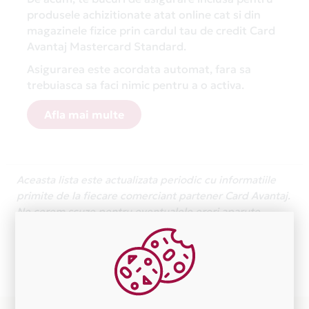
produsele achizitionate atat online cat si din
magazinele fizice prin cardul tau de credit Card
Avantaj Mastercard Standard.
Asigurarea este acordata automat, fara sa
trebuiasca sa faci nimic pentru a o activa.
Afla mai multe
Aceasta lista este actualizata periodic cu informatiile
primite de la fiecare comerciant partener Card Avantaj.
Ne cerem scuze pentru eventualele erori aparute
independent de vointa noastra.
Plata in 1 rate fara dobanda prin Card Avantaj este
disponibila in magazinele fizice 2 ANDU GAZ
VERIFICARI din lista.