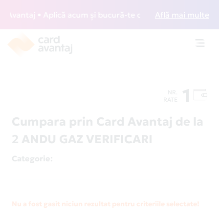
vantaj • Aplică acum și bucură-te de acces gratuit la loung
Află mai multe
Toggl
navig
1
NR.
RATE
Cumpara prin Card Avantaj de la
2 ANDU GAZ VERIFICARI
Categorie
:
Nu a fost gasit niciun rezultat pentru criteriile selectate!