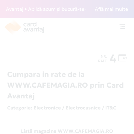
Avantaj • Aplică acum și bucură-te de acces gratuit la loun
Află mai multe
Toggl
navig
4
NR.
RATE
Cumpara in rate de la
WWW.CAFEMAGIA.RO prin Card
Avantaj
Categorie
: Electronice / Electrocasnice / IT&C
Listă magazine WWW.CAFEMAGIA.RO