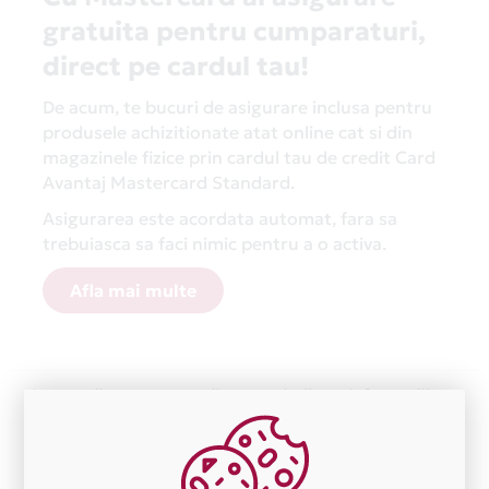
gratuita pentru cumparaturi,
direct pe cardul tau!
De acum, te bucuri de asigurare inclusa pentru
produsele achizitionate atat online cat si din
magazinele fizice prin cardul tau de credit Card
Avantaj Mastercard Standard.
Asigurarea este acordata automat, fara sa
trebuiasca sa faci nimic pentru a o activa.
Afla mai multe
Aceasta lista este actualizata periodic cu informatiile
primite de la fiecare comerciant partener Card Avantaj.
Ne cerem scuze pentru eventualele erori aparute
independent de vointa noastra.