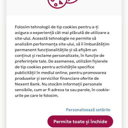
Plata in 4 rate fara dobanda prin Card Avantaj este
disponibila in magazinul online WWW.CAFEMAGIA.RO
din lista.
Folosim tehnologii de tip cookies pentru a-ți
asigura o experiență cât mai plăcută de utilizare a
site-ului. Această tehnologie ne permite să
analizăm performanța site-ului, să îi îmbunătățim
permanent funcționalitățile și să afișăm un
conținut și reclame personalizate, în funcție de
preferințele tale. De asemenea, utilizăm fișierele
de tip cookies pentru activitățile specifice
publicității în mediul online, pentru promovarea
produselor și serviciilor financiare oferite de
Nexent Bank. Nu stocăm informații personale
sensibile, cum ar fi adresa ta sau parole, în cookie-
urile pe care le folosim.
Personalizează setările
Permite toate și închide