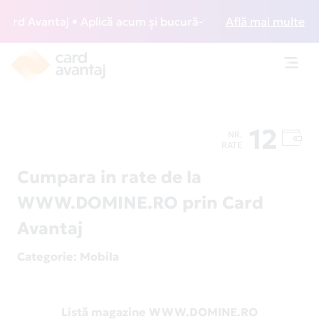
d Avantaj • Aplică acum și bucură-te de acces gratuit la l
Află mai multe
Toggl
navig
12
NR.
RATE
Cumpara in rate de la
WWW.DOMINE.RO prin Card
Avantaj
Categorie
: Mobila
Listă magazine WWW.DOMINE.RO