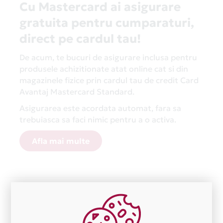
Cu Mastercard ai asigurare
gratuita pentru cumparaturi,
direct pe cardul tau!
De acum, te bucuri de asigurare inclusa pentru
produsele achizitionate atat online cat si din
magazinele fizice prin cardul tau de credit Card
Avantaj Mastercard Standard.
Asigurarea este acordata automat, fara sa
trebuiasca sa faci nimic pentru a o activa.
Afla mai multe
Aceasta lista este actualizata periodic cu informatiile
primite de la fiecare comerciant partener Card Avantaj.
Ne cerem scuze pentru eventualele erori aparute
independent de vointa noastra.