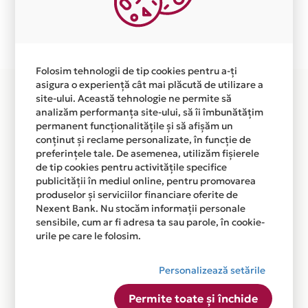
Plata in 12 rate fara dobanda prin Card Avantaj este
disponibila in magazinul online WWW.DOMINE.RO din
lista.
Folosim tehnologii de tip cookies pentru a-ți
asigura o experiență cât mai plăcută de utilizare a
site-ului. Această tehnologie ne permite să
analizăm performanța site-ului, să îi îmbunătățim
permanent funcționalitățile și să afișăm un
conținut și reclame personalizate, în funcție de
preferințele tale. De asemenea, utilizăm fișierele
de tip cookies pentru activitățile specifice
publicității în mediul online, pentru promovarea
produselor și serviciilor financiare oferite de
Nexent Bank. Nu stocăm informații personale
sensibile, cum ar fi adresa ta sau parole, în cookie-
urile pe care le folosim.
Personalizează setările
Permite toate și închide