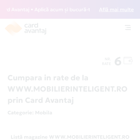
d Avantaj • Aplică acum și bucură-te de acces gratuit la lo
Află mai multe
Toggl
navig
6
NR.
RATE
Cumpara in rate de la
WWW.MOBILIERINTELIGENT.RO
prin Card Avantaj
Categorie
: Mobila
Listă magazine WWW.MOBILIERINTELIGENT.RO