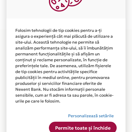
Plata in 6 rate fara dobanda prin Card Avantaj este
disponibila in magazinul online
WWW.MOBILIERINTELIGENT.RO din lista.
Folosim tehnologii de tip cookies pentru a-ți
asigura o experiență cât mai plăcută de utilizare a
site-ului. Această tehnologie ne permite să
analizăm performanța site-ului, să îi îmbunătățim
permanent funcționalitățile și să afișăm un
conținut și reclame personalizate, în funcție de
preferințele tale. De asemenea, utilizăm fișierele
de tip cookies pentru activitățile specifice
publicității în mediul online, pentru promovarea
produselor și serviciilor financiare oferite de
Nexent Bank. Nu stocăm informații personale
sensibile, cum ar fi adresa ta sau parole, în cookie-
urile pe care le folosim.
Personalizează setările
Permite toate și închide