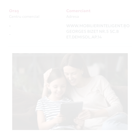
Oraș
Comerciant
Centru comercial
Adresa
-
WWW.MOBILIERINTELIGENT.RO
-
GEORGES BIZET NR.5 SC.B
-
ET.DEMISOL.AP.14