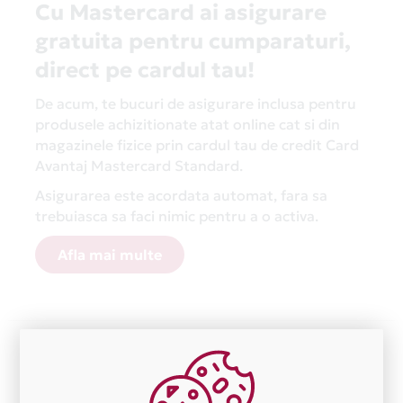
Cu Mastercard ai asigurare
gratuita pentru cumparaturi,
direct pe cardul tau!
De acum, te bucuri de asigurare inclusa pentru
produsele achizitionate atat online cat si din
magazinele fizice prin cardul tau de credit Card
Avantaj Mastercard Standard.
Asigurarea este acordata automat, fara sa
trebuiasca sa faci nimic pentru a o activa.
Afla mai multe
Aceasta lista este actualizata periodic cu informatiile
primite de la fiecare comerciant partener Card Avantaj.
Ne cerem scuze pentru eventualele erori aparute
independent de vointa noastra.