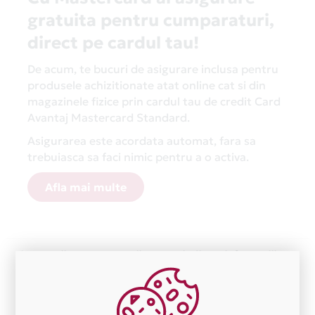
gratuita pentru cumparaturi,
direct pe cardul tau!
De acum, te bucuri de asigurare inclusa pentru
produsele achizitionate atat online cat si din
magazinele fizice prin cardul tau de credit Card
Avantaj Mastercard Standard.
Asigurarea este acordata automat, fara sa
trebuiasca sa faci nimic pentru a o activa.
Afla mai multe
Aceasta lista este actualizata periodic cu informatiile
primite de la fiecare comerciant partener Card Avantaj.
Ne cerem scuze pentru eventualele erori aparute
independent de vointa noastra.