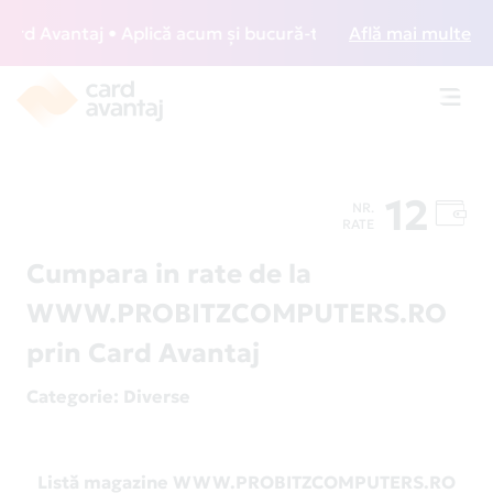
d Avantaj • Aplică acum și bucură-te de acces gratuit la lo
Află mai multe
Toggl
navig
12
NR.
RATE
Cumpara in rate de la
WWW.PROBITZCOMPUTERS.RO
prin Card Avantaj
Categorie
: Diverse
Listă magazine WWW.PROBITZCOMPUTERS.RO