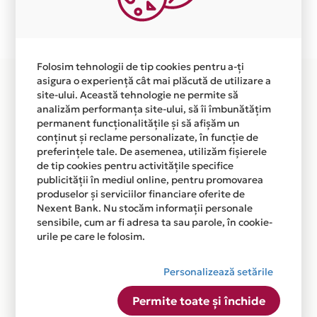
Plata in 12 rate fara dobanda prin Card Avantaj este
disponibila in magazinul online
WWW.PROBITZCOMPUTERS.RO din lista.
Folosim tehnologii de tip cookies pentru a-ți
asigura o experiență cât mai plăcută de utilizare a
site-ului. Această tehnologie ne permite să
analizăm performanța site-ului, să îi îmbunătățim
permanent funcționalitățile și să afișăm un
conținut și reclame personalizate, în funcție de
preferințele tale. De asemenea, utilizăm fișierele
de tip cookies pentru activitățile specifice
publicității în mediul online, pentru promovarea
produselor și serviciilor financiare oferite de
Nexent Bank. Nu stocăm informații personale
sensibile, cum ar fi adresa ta sau parole, în cookie-
urile pe care le folosim.
Personalizează setările
Permite toate și închide