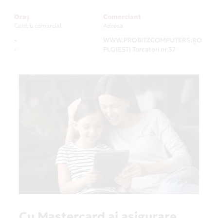
Oraș
Comerciant
Centru comercial
Adresa
-
WWW.PROBITZCOMPUTERS.RO
-
-
PLOIESTI Torcatori nr.37
Cu Mastercard ai asigurare