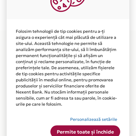
Plata in 3 rate fara dobanda prin Card Avantaj este
disponibila in magazinul online WWW.VIVOLIS.RO din
lista.
Folosim tehnologii de tip cookies pentru a-ți
asigura o experiență cât mai plăcută de utilizare a
site-ului. Această tehnologie ne permite să
analizăm performanța site-ului, să îi îmbunătățim
permanent funcționalitățile și să afișăm un
conținut și reclame personalizate, în funcție de
preferințele tale. De asemenea, utilizăm fișierele
de tip cookies pentru activitățile specifice
publicității în mediul online, pentru promovarea
produselor și serviciilor financiare oferite de
Nexent Bank. Nu stocăm informații personale
sensibile, cum ar fi adresa ta sau parole, în cookie-
urile pe care le folosim.
Personalizează setările
Permite toate și închide