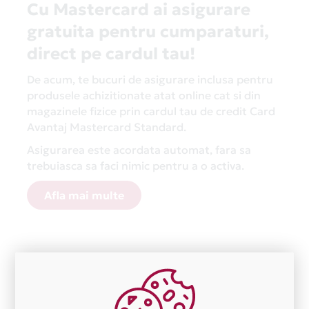
Cu Mastercard ai asigurare
gratuita pentru cumparaturi,
direct pe cardul tau!
De acum, te bucuri de asigurare inclusa pentru
produsele achizitionate atat online cat si din
magazinele fizice prin cardul tau de credit Card
Avantaj Mastercard Standard.
Asigurarea este acordata automat, fara sa
trebuiasca sa faci nimic pentru a o activa.
Afla mai multe
Aceasta lista este actualizata periodic cu informatiile
primite de la fiecare comerciant partener Card Avantaj.
Ne cerem scuze pentru eventualele erori aparute
independent de vointa noastra.