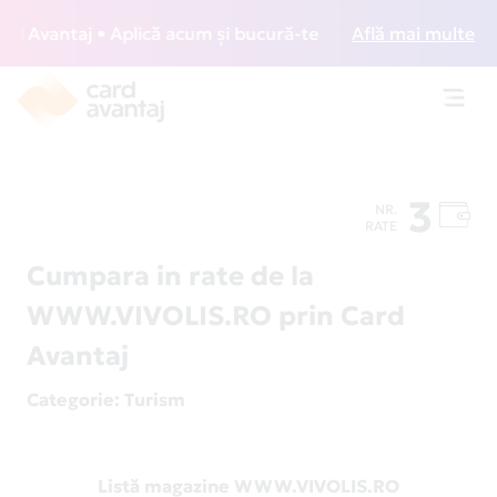
Avantaj • Aplică acum și bucură-te de acces gratuit la lou
Află mai multe
Toggl
navig
3
NR.
RATE
Cumpara in rate de la
WWW.VIVOLIS.RO prin Card
Avantaj
Categorie
: Turism
Listă magazine WWW.VIVOLIS.RO