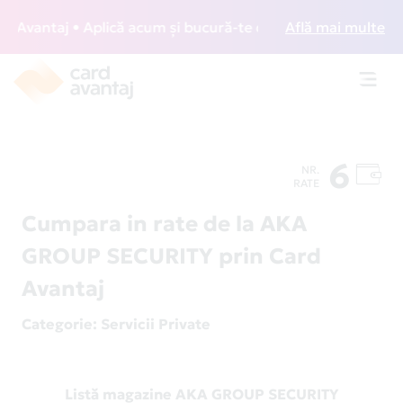
Avantaj • Aplică acum și bucură-te de acces gratuit la loun
Află mai multe
Toggl
navig
6
NR.
RATE
Cumpara in rate de la AKA
GROUP SECURITY prin Card
Avantaj
Categorie
: Servicii Private
Listă magazine AKA GROUP SECURITY