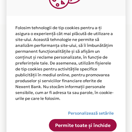
Plata in 6 rate fara dobanda prin Card Avantaj este
disponibila in magazinele fizice AKA GROUP SECURITY
din lista.
Folosim tehnologii de tip cookies pentru a-ți
asigura o experiență cât mai plăcută de utilizare a
site-ului. Această tehnologie ne permite să
analizăm performanța site-ului, să îi îmbunătățim
permanent funcționalitățile și să afișăm un
conținut și reclame personalizate, în funcție de
preferințele tale. De asemenea, utilizăm fișierele
de tip cookies pentru activitățile specifice
publicității în mediul online, pentru promovarea
produselor și serviciilor financiare oferite de
Nexent Bank. Nu stocăm informații personale
sensibile, cum ar fi adresa ta sau parole, în cookie-
urile pe care le folosim.
Personalizează setările
Permite toate și închide