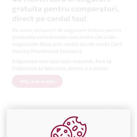
gratuita pentru cumparaturi,
direct pe cardul tau!
De acum, te bucuri de asigurare inclusa pentru
produsele achizitionate atat online cat si din
magazinele fizice prin cardul tau de credit Card
Avantaj Mastercard Standard.
Asigurarea este acordata automat, fara sa
trebuiasca sa faci nimic pentru a o activa.
Afla mai multe
Aceasta lista este actualizata periodic cu informatiile
primite de la fiecare comerciant partener Card Avantaj.
Ne cerem scuze pentru eventualele erori aparute
independent de vointa noastra.