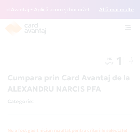
d Avantaj • Aplică acum și bucură-te de acces gratuit la lo
Află mai multe
Toggl
navig
1
NR.
RATE
Cumpara prin Card Avantaj de la
ALEXANDRU NARCIS PFA
Categorie
:
Nu a fost gasit niciun rezultat pentru criteriile selectate!