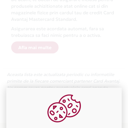
produsele achizitionate atat online cat si din
magazinele fizice prin cardul tau de credit Card
Avantaj Mastercard Standard.
Asigurarea este acordata automat, fara sa
trebuiasca sa faci nimic pentru a o activa.
Afla mai multe
Aceasta lista este actualizata periodic cu informatiile
primite de la fiecare comerciant partener Card Avantaj.
Ne cerem scuze pentru eventualele erori aparute
independent de vointa noastra.
Plata in 1 rate fara dobanda prin Card Avantaj este
disponibila in magazinele fizice ALEXANDRU NARCIS
PFA din lista.