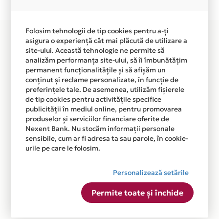
disponibila in magazinele fizice AMAF MODEL din lista.
Folosim tehnologii de tip cookies pentru a-ți
asigura o experiență cât mai plăcută de utilizare a
site-ului. Această tehnologie ne permite să
analizăm performanța site-ului, să îi îmbunătățim
permanent funcționalitățile și să afișăm un
conținut și reclame personalizate, în funcție de
preferințele tale. De asemenea, utilizăm fișierele
de tip cookies pentru activitățile specifice
publicității în mediul online, pentru promovarea
produselor și serviciilor financiare oferite de
Nexent Bank. Nu stocăm informații personale
sensibile, cum ar fi adresa ta sau parole, în cookie-
urile pe care le folosim.
Personalizează setările
Permite toate și închide