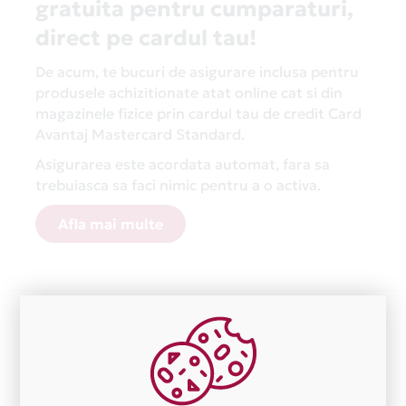
gratuita pentru cumparaturi,
direct pe cardul tau!
De acum, te bucuri de asigurare inclusa pentru
produsele achizitionate atat online cat si din
magazinele fizice prin cardul tau de credit Card
Avantaj Mastercard Standard.
Asigurarea este acordata automat, fara sa
trebuiasca sa faci nimic pentru a o activa.
Afla mai multe
Aceasta lista este actualizata periodic cu informatiile
primite de la fiecare comerciant partener Card Avantaj.
Ne cerem scuze pentru eventualele erori aparute
independent de vointa noastra.
Plata in 1 rate fara dobanda prin Card Avantaj este