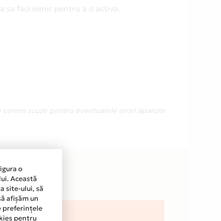
 sa faci nimic pentru a o activa.
Ne cerem scuze pentru eventualele erori aparute
sigura o
lui. Această
 site-ului, să
să afișăm un
e preferințele
okies pentru