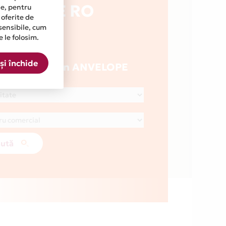
VELOPE RO
ine, pentru
 oferite de
sensibile, cum
e le folosim.
2
magazine
și închide
tă un magazin ANVELOPE
ută