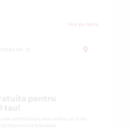
Vezi pe harta
PIPERA NR. 1E
ratuita pentru
l tau!
ele achizitionate atat online cat si din
antaj Mastercard Standard.