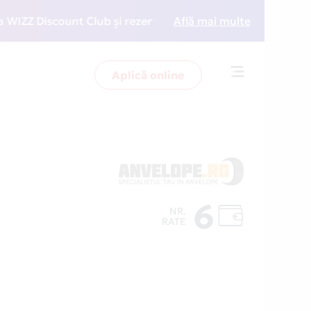
Discount Club și rezervări la preț redus
Află mai multe
• Zboară mai
Aplică online
Toggle
navigation
6
NR.
RATE