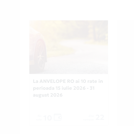
La ANVELOPE RO ai 10 rate in
perioada 15 iulie 2026 - 31
august 2026
22
10
Nr.
Zile
rate
ramase