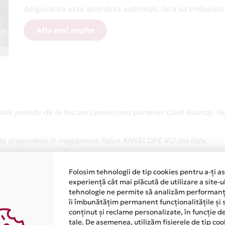
Asigurarea este acordata automat, fara sa trebuiasca
Afla mai multe
atiile primite de la fiecare comerciant partener Card Avantaj. 
te disponibila in magazinele fizice ANVELOPE RO din lista.
Folosim tehnologii de tip cookies pentru a-ți a
experiență cât mai plăcută de utilizare a site-u
tehnologie ne permite să analizăm performanța
îi îmbunătățim permanent funcționalitățile și 
conținut și reclame personalizate, în funcție d
tale. De asemenea, utilizăm fișierele de tip co