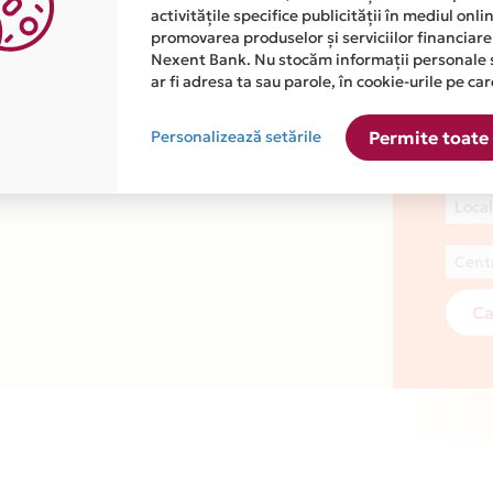
AN
activitățile specifice publicității în mediul onl
promovarea produselor și serviciilor financiare
Nexent Bank. Nu stocăm informații personale 
ar fi adresa ta sau parole, în cookie-urile pe car
Nr. 
Personalizează setările
Permite toate 
Cau
RO
Ca