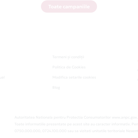
Toate campaniile
Termeni și condiții
Politica de Cookies
ual
Modifica setarile cookies
Blog
Autoritatea Nationala pentru Protectia Consumatorilor www.anpc.gov.
Toate informatiile prezentate pe acest site au caracter informativ. Pen
0750.000.000, 0724.100.000 sau sa vizitati unitatile teritoriale Nex