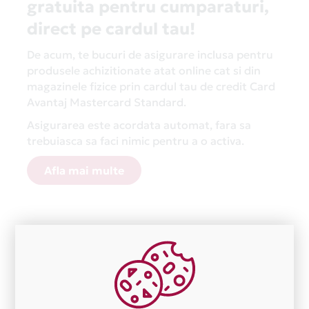
gratuita pentru cumparaturi,
direct pe cardul tau!
De acum, te bucuri de asigurare inclusa pentru
produsele achizitionate atat online cat si din
magazinele fizice prin cardul tau de credit Card
Avantaj Mastercard Standard.
Asigurarea este acordata automat, fara sa
trebuiasca sa faci nimic pentru a o activa.
Afla mai multe
Aceasta lista este actualizata periodic cu informatiile
primite de la fiecare comerciant partener Card Avantaj.
Ne cerem scuze pentru eventualele erori aparute
independent de vointa noastra.
Plata in 6 rate fara dobanda prin Card Avantaj este