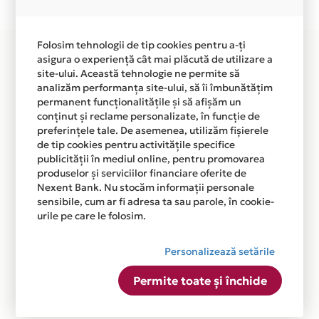
disponibila in magazinul online AQUATIME.RO din lista.
Folosim tehnologii de tip cookies pentru a-ți
asigura o experiență cât mai plăcută de utilizare a
site-ului. Această tehnologie ne permite să
analizăm performanța site-ului, să îi îmbunătățim
permanent funcționalitățile și să afișăm un
conținut și reclame personalizate, în funcție de
preferințele tale. De asemenea, utilizăm fișierele
de tip cookies pentru activitățile specifice
publicității în mediul online, pentru promovarea
produselor și serviciilor financiare oferite de
Nexent Bank. Nu stocăm informații personale
sensibile, cum ar fi adresa ta sau parole, în cookie-
urile pe care le folosim.
Personalizează setările
Permite toate și închide