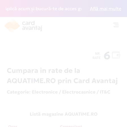
plică acum și bucură-te de acces gratuit la lounge-uri din
Află mai multe
Toggl
navig
6
NR.
RATE
Cumpara in rate de la
AQUATIME.RO prin Card Avantaj
Categorie
: Electronice / Electrocasnice / IT&C
Listă magazine AQUATIME.RO
Oraș
Comerciant