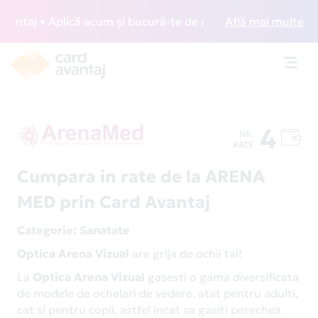
taj • Aplică acum și bucură-te de acces gratuit la lounge-u
Află mai multe
Toggl
navig
4
NR.
RATE
Cumpara in rate de la ARENA
MED prin Card Avantaj
Categorie
: Sanatate
Optica Arena Vizual
are grija de ochii tai!
La
Optica Arena Vizual
gasesti o gama diversificata
de modele de ochelari de vedere, atat pentru adulti,
cat si pentru copii, astfel incat sa gasiti perechea