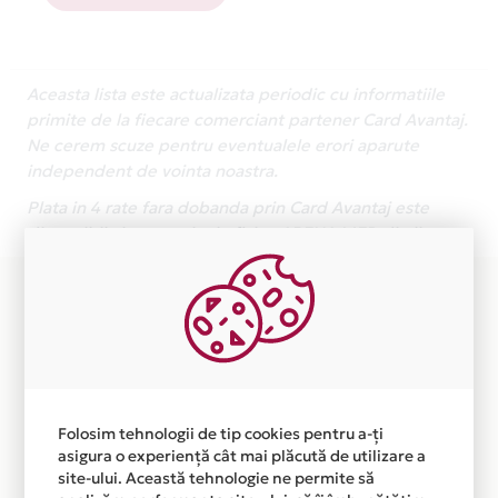
Aceasta lista este actualizata periodic cu informatiile
primite de la fiecare comerciant partener Card Avantaj.
Ne cerem scuze pentru eventualele erori aparute
independent de vointa noastra.
Plata in 4 rate fara dobanda prin Card Avantaj este
disponibila in magazinele fizice ARENA MED din lista.
Folosim tehnologii de tip cookies pentru a-ți
asigura o experiență cât mai plăcută de utilizare a
site-ului. Această tehnologie ne permite să