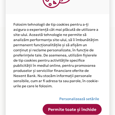
Ne cerem scuze pentru eventualele erori aparute
independent de vointa noastra.
Plata in 3 rate fara dobanda prin Card Avantaj este
disponibila in magazinele fizice ATAC din lista.
Folosim tehnologii de tip cookies pentru a-ți
asigura o experiență cât mai plăcută de utilizare a
site-ului. Această tehnologie ne permite să
analizăm performanța site-ului, să îi îmbunătățim
permanent funcționalitățile și să afișăm un
conținut și reclame personalizate, în funcție de
preferințele tale. De asemenea, utilizăm fișierele
de tip cookies pentru activitățile specifice
publicității în mediul online, pentru promovarea
produselor și serviciilor financiare oferite de
Nexent Bank. Nu stocăm informații personale
sensibile, cum ar fi adresa ta sau parole, în cookie-
urile pe care le folosim.
Personalizează setările
Permite toate și închide