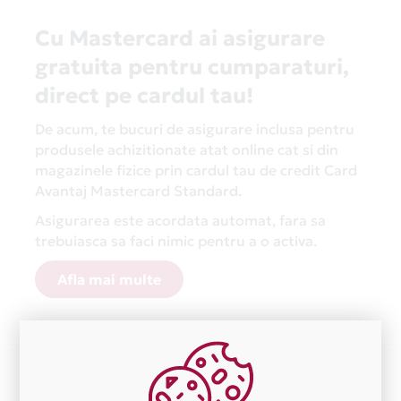
Cu Mastercard ai asigurare
gratuita pentru cumparaturi,
direct pe cardul tau!
De acum, te bucuri de asigurare inclusa pentru
produsele achizitionate atat online cat si din
magazinele fizice prin cardul tau de credit Card
Avantaj Mastercard Standard.
Asigurarea este acordata automat, fara sa
trebuiasca sa faci nimic pentru a o activa.
Afla mai multe
Aceasta lista este actualizata periodic cu informatiile
primite de la fiecare comerciant partener Card Avantaj.