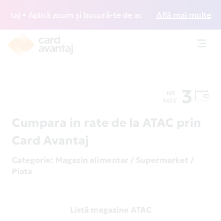
aj • Aplică acum și bucură-te de acces gratuit la lounge-ur
Află mai multe
Toggl
navig
3
NR.
RATE
Cumpara in rate de la ATAC prin
Card Avantaj
Categorie
: Magazin alimentar / Supermarket /
Piata
Listă magazine ATAC