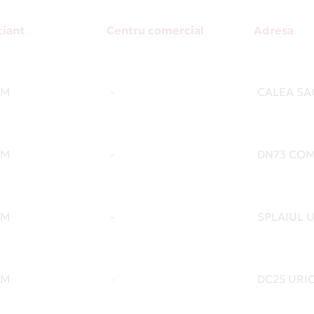
iant
Centru comercial
Adresa
OM
-
CALEA SA
OM
-
DN73 COM
OM
-
SPLAIUL U
OM
-
DC25 URI