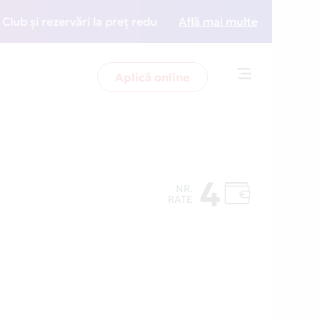
 rezervări la preț redus
• Zboară mai inteligent cu n
Află mai multe
Aplică online
Toggle
navigation
4
NR.
RATE