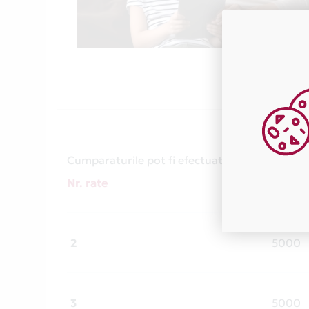
Cumparaturile pot fi efectuate in numarul de r
Nr. rate
Suma 
2
5000
3
5000