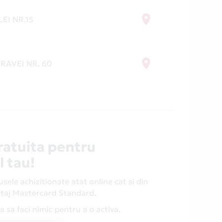
LEI NR.15
RAVEI NR. 60
ratuita pentru
l tau!
ele achizitionate atat online cat si din
antaj Mastercard Standard.
 sa faci nimic pentru a o activa.