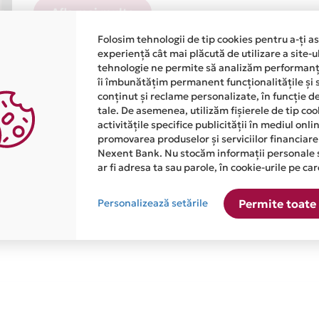
Afla mai multe
Folosim tehnologii de tip cookies pentru a-ți a
experiență cât mai plăcută de utilizare a site-u
tehnologie ne permite să analizăm performanța
îi îmbunătățim permanent funcționalitățile și 
conținut și reclame personalizate, în funcție d
tale. De asemenea, utilizăm fișierele de tip co
Rate conditionate
activitățile specifice publicității în mediul onl
promovarea produselor și serviciilor financiare
Nexent Bank. Nu stocăm informații personale 
ate afisat, cu conditia ca valoarea minima a tranzactiei sa 
ar fi adresa ta sau parole, în cookie-urile pe car
minima
Personalizează setările
Permite toate 