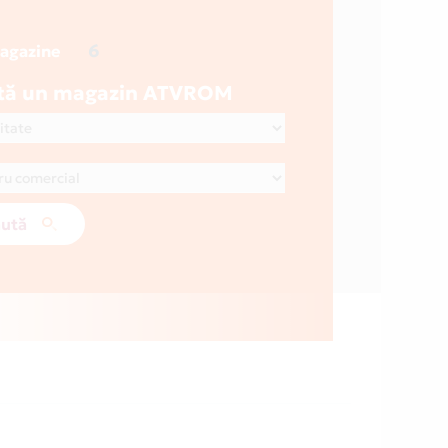
6
magazine
tă un magazin ATVROM
ută