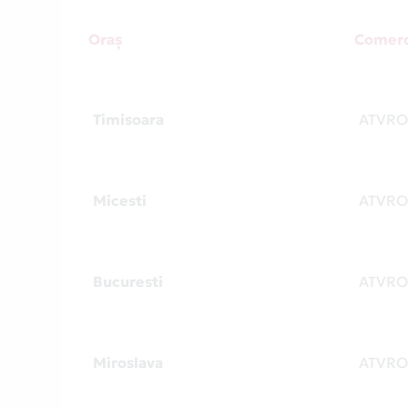
Oraș
Comerc
Timisoara
ATVR
Micesti
ATVR
Bucuresti
ATVR
Miroslava
ATVR