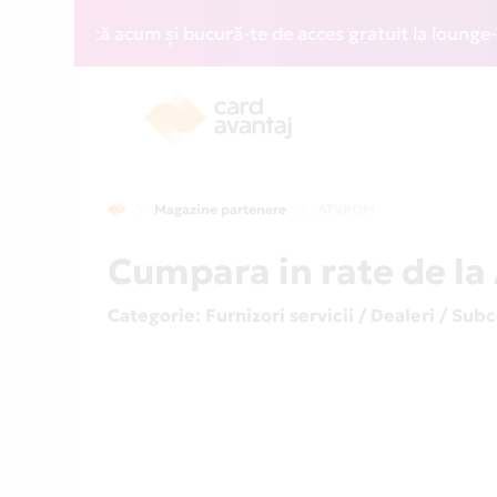
 Aplică acum și bucură-te de acces gratuit la lounge-uri di
Magazine partenere
ATVROM
Cumpara in rate de l
Categorie
: Furnizori servicii / Dealeri / Sub