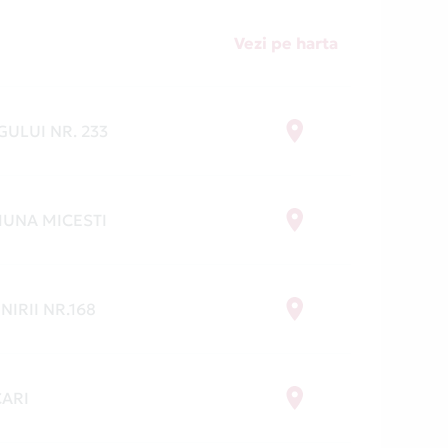
Vezi pe harta
GULUI NR. 233
UNA MICESTI
NIRII NR.168
CARI