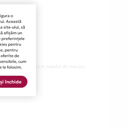
sigura o
lui. Această
 site-ului, să
să afișăm un
e preferințele
okies pentru
ine, pentru
 oferite de
sensibile, cum
fie cea mentionata in tabelul de mai jos.
e le folosim.
și închide