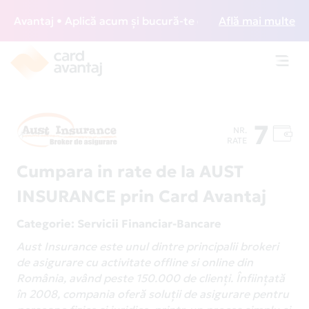
Avantaj • Aplică acum și bucură-te de acces gratuit la lou
Află mai multe
Toggl
navig
7
NR.
RATE
Cumpara in rate de la AUST
INSURANCE prin Card Avantaj
Categorie
: Servicii Financiar-Bancare
Aust Insurance este unul dintre principalii brokeri
de asigurare cu activitate offline si online din
România, având peste 150.000 de clienți. Înființată
în 2008, compania oferă soluții de asigurare pentru