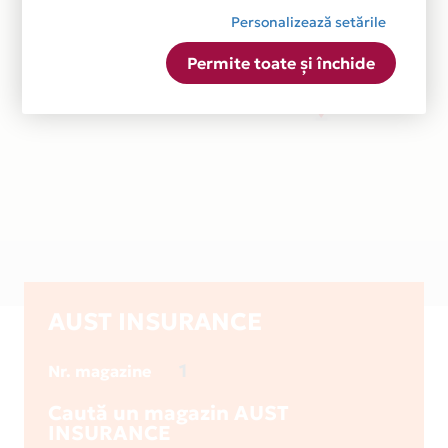
Personalizează setările
Permite toate și închide
AUST INSURANCE
1
Nr. magazine
Caută un magazin AUST
INSURANCE