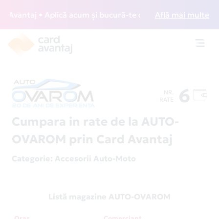
vantaj • Aplică acum și bucură-te de acces gratuit la loun
Află mai multe
Toggl
navig
6
NR.
RATE
Cumpara in rate de la AUTO-
OVAROM prin Card Avantaj
Categorie
: Accesorii Auto-Moto
Listă magazine AUTO-OVAROM
Oraș
Comerciant