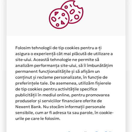
Aceasta lista este actualizata periodic cu informatiile
primite de la fiecare comerciant partener Card Avantaj.
Ne cerem scuze pentru eventualele erori aparute
independent de vointa noastra.
Folosim tehnologii de tip cookies pentru a-ți
Plata in 6 rate fara dobanda prin Card Avantaj este
asigura o experiență cât mai plăcută de utilizare a
disponibila in magazinele fizice AUTO-OVAROM din
site-ului. Această tehnologie ne permite să
lista.
analizăm performanța site-ului, să îi îmbunătățim
permanent funcționalitățile și să afișăm un
conținut și reclame personalizate, în funcție de
preferințele tale. De asemenea, utilizăm fișierele
de tip cookies pentru activitățile specifice
publicității în mediul online, pentru promovarea
produselor și serviciilor financiare oferite de
Nexent Bank. Nu stocăm informații personale
sensibile, cum ar fi adresa ta sau parole, în cookie-
urile pe care le folosim.