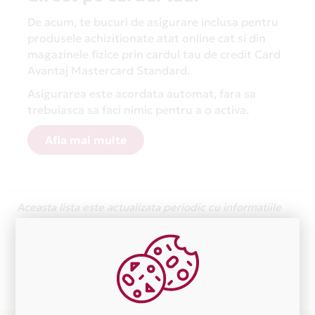
De acum, te bucuri de asigurare inclusa pentru
produsele achizitionate atat online cat si din
magazinele fizice prin cardul tau de credit Card
Avantaj Mastercard Standard.
Asigurarea este acordata automat, fara sa
trebuiasca sa faci nimic pentru a o activa.
Afla mai multe
Aceasta lista este actualizata periodic cu informatiile
primite de la fiecare comerciant partener Card Avantaj.
Ne cerem scuze pentru eventualele erori aparute
independent de vointa noastra.
Plata in 3 rate fara dobanda prin Card Avantaj este
disponibila in magazinele fizice AVSTORE din lista.