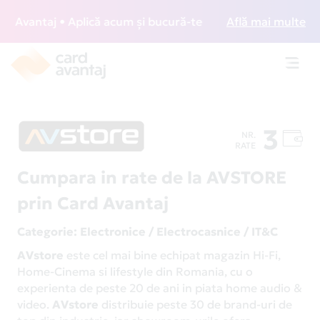
Avantaj • Aplică acum și bucură-te de acces gratuit la loun
Află mai multe
Toggl
navig
3
NR.
RATE
Cumpara in rate de la AVSTORE
prin Card Avantaj
Categorie
: Electronice / Electrocasnice / IT&C
AVstore
este cel mai bine echipat magazin Hi-Fi,
Home-Cinema si lifestyle din Romania, cu o
experienta de peste 20 de ani in piata home audio &
video.
AVstore
distribuie peste 30 de brand-uri de