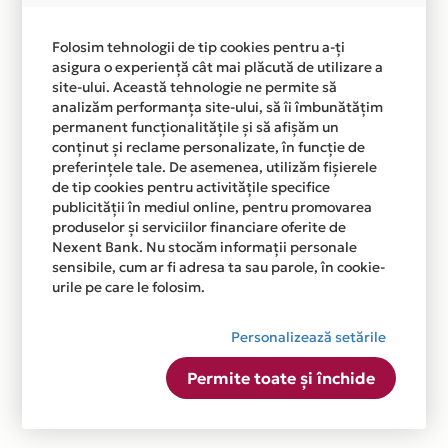
Folosim tehnologii de tip cookies pentru a-ți
asigura o experiență cât mai plăcută de utilizare a
site-ului. Această tehnologie ne permite să
analizăm performanța site-ului, să îi îmbunătățim
permanent funcționalitățile și să afișăm un
conținut și reclame personalizate, în funcție de
preferințele tale. De asemenea, utilizăm fișierele
de tip cookies pentru activitățile specifice
publicității în mediul online, pentru promovarea
produselor și serviciilor financiare oferite de
Nexent Bank. Nu stocăm informații personale
sensibile, cum ar fi adresa ta sau parole, în cookie-
urile pe care le folosim.
Personalizează setările
Permite toate și închide