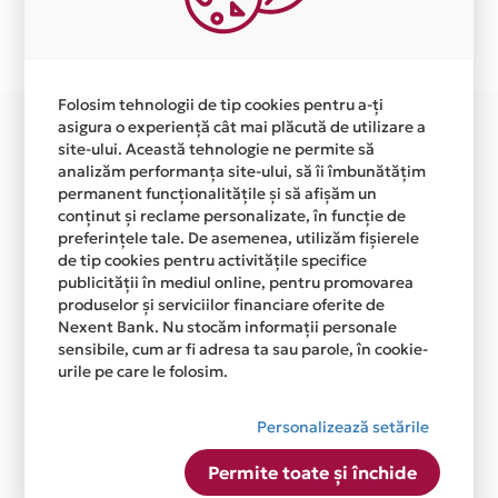
Plata in 6 rate fara dobanda prin Card Avantaj este
disponibila in magazinul online
BOUTIQUEDENVIES.COM din lista.
Folosim tehnologii de tip cookies pentru a-ți
asigura o experiență cât mai plăcută de utilizare a
site-ului. Această tehnologie ne permite să
analizăm performanța site-ului, să îi îmbunătățim
permanent funcționalitățile și să afișăm un
conținut și reclame personalizate, în funcție de
preferințele tale. De asemenea, utilizăm fișierele
de tip cookies pentru activitățile specifice
publicității în mediul online, pentru promovarea
produselor și serviciilor financiare oferite de
Nexent Bank. Nu stocăm informații personale
sensibile, cum ar fi adresa ta sau parole, în cookie-
urile pe care le folosim.
Personalizează setările
Permite toate și închide