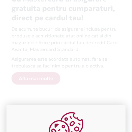
gratuita pentru cumparaturi,
direct pe cardul tau!
De acum, te bucuri de asigurare inclusa pentru
produsele achizitionate atat online cat si din
magazinele fizice prin cardul tau de credit Card
Avantaj Mastercard Standard.
Asigurarea este acordata automat, fara sa
trebuiasca sa faci nimic pentru a o activa.
Afla mai multe
Aceasta lista este actualizata periodic cu informatiile
primite de la fiecare comerciant partener Card Avantaj.
Ne cerem scuze pentru eventualele erori aparute
independent de vointa noastra.