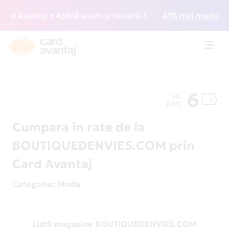
d Avantaj • Aplică acum și bucură-te de acces gratuit la lo
Află mai multe
Toggl
navig
6
NR.
RATE
Cumpara in rate de la
BOUTIQUEDENVIES.COM prin
Card Avantaj
Categorie
: Moda
Listă magazine BOUTIQUEDENVIES.COM