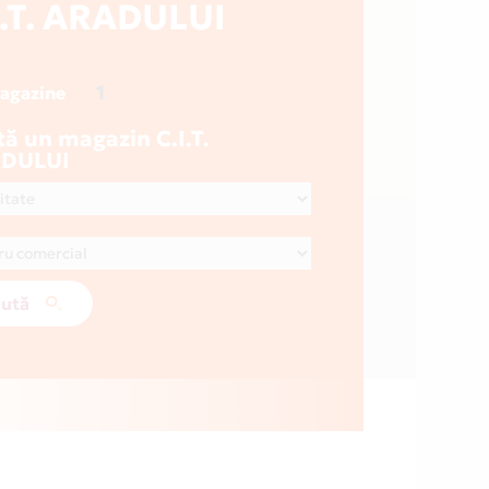
I.T. ARADULUI
1
magazine
ă un magazin C.I.T.
DULUI
ută