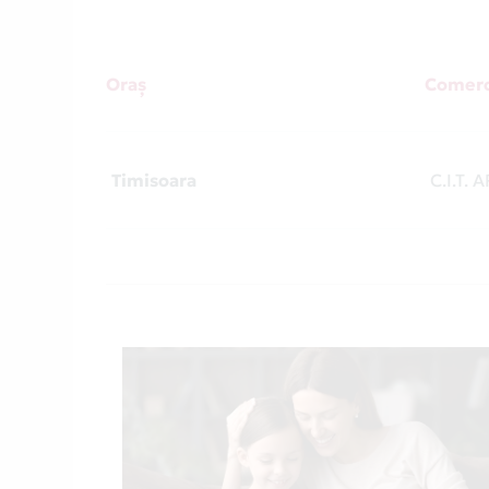
Oraș
Comerc
Timisoara
C.I.T.