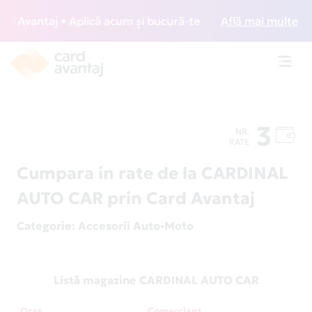
 Avantaj • Aplică acum și bucură-te de acces gratuit la lou
Află mai multe
Toggl
navig
3
NR.
RATE
Cumpara in rate de la CARDINAL
AUTO CAR prin Card Avantaj
Categorie
: Accesorii Auto-Moto
Listă magazine CARDINAL AUTO CAR
Oraș
Comerciant