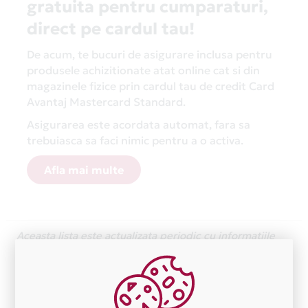
gratuita pentru cumparaturi,
direct pe cardul tau!
De acum, te bucuri de asigurare inclusa pentru
produsele achizitionate atat online cat si din
magazinele fizice prin cardul tau de credit Card
Avantaj Mastercard Standard.
Asigurarea este acordata automat, fara sa
trebuiasca sa faci nimic pentru a o activa.
Afla mai multe
Aceasta lista este actualizata periodic cu informatiile
primite de la fiecare comerciant partener Card Avantaj.
Ne cerem scuze pentru eventualele erori aparute
independent de vointa noastra.
Plata in 3 rate fara dobanda prin Card Avantaj este