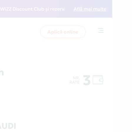
Discount Club și rezervări la preț redus
Află mai multe
• Zboară mai
Aplică online
Toggle
navigation
n
3
NR.
RATE
AUDI