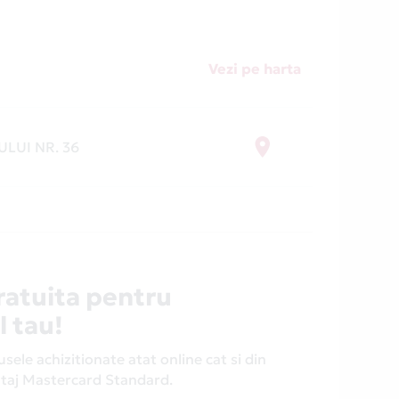
Vezi pe harta
ULUI NR. 36
ratuita pentru
l tau!
ele achizitionate atat online cat si din
antaj Mastercard Standard.