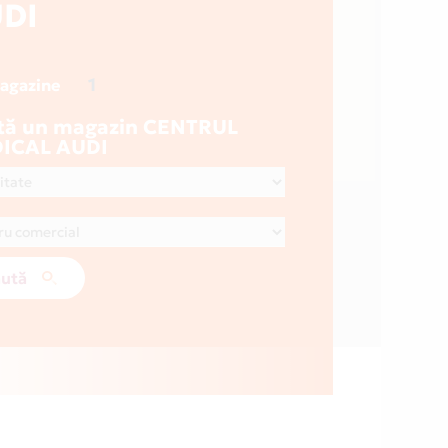
DI
1
magazine
tă un magazin CENTRUL
ICAL AUDI
ută