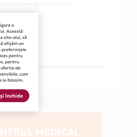
 sa faci nimic pentru a o activa.
sigura o
lui. Această
 site-ului, să
să afișăm un
e preferințele
okies pentru
ine, pentru
Ne cerem scuze pentru eventualele erori aparute
 oferite de
sensibile, cum
e le folosim.
ista.
și închide
NTRUL MEDICAL