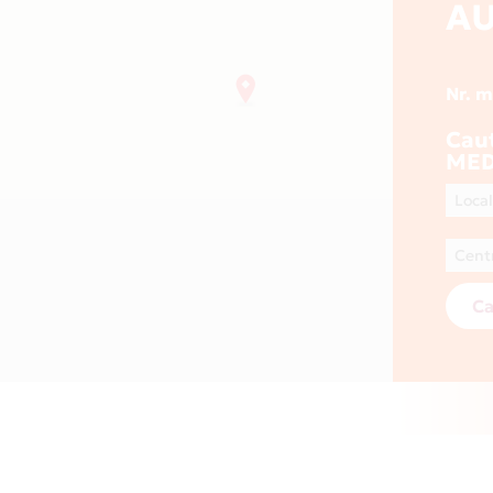
AU
Nr. 
Cau
MED
Ca