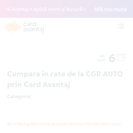
rd Avantaj • Aplică acum și bucură-te de acces gratuit la l
Află mai multe
Toggl
navig
6
NR.
RATE
Cumpara in rate de la CGR AUTO
prin Card Avantaj
Categorie
:
Nu a fost gasit niciun rezultat pentru criteriile selectate!