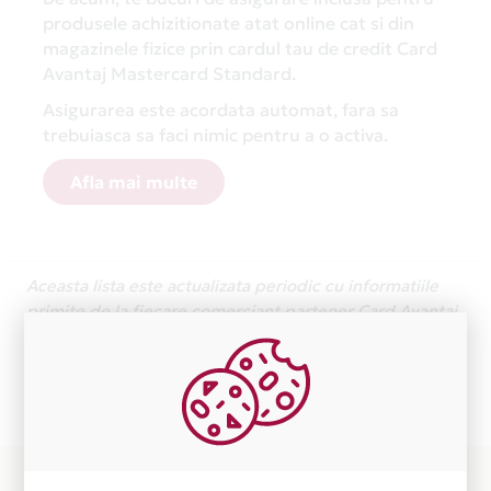
produsele achizitionate atat online cat si din
magazinele fizice prin cardul tau de credit Card
Avantaj Mastercard Standard.
Asigurarea este acordata automat, fara sa
trebuiasca sa faci nimic pentru a o activa.
Afla mai multe
Aceasta lista este actualizata periodic cu informatiile
primite de la fiecare comerciant partener Card Avantaj.
Ne cerem scuze pentru eventualele erori aparute
independent de vointa noastra.
Plata in 6 rate fara dobanda prin Card Avantaj este
disponibila in magazinele fizice CGR AUTO din lista.