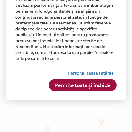
analizăm performanța site-ului, să îi îmbunătățim
Afla mai multe
permanent funcționalitățile și să afișăm un
conținut și reclame personalizate, în funcție de
preferințele tale. De asemenea, utilizăm fișierele
de tip cookies pentru activitățile specifice
publicității în mediul online, pentru promovarea
Aceasta lista este actualizata periodic cu informatiile
produselor și serviciilor financiare oferite de
primite de la fiecare comerciant partener Card Avantaj.
Nexent Bank. Nu stocăm informații personale
Ne cerem scuze pentru eventualele erori aparute
sensibile, cum ar fi adresa ta sau parole, în cookie-
urile pe care le folosim.
independent de vointa noastra.
Plata in 5 rate fara dobanda prin Card Avantaj este
Personalizează setările
disponibila in magazinele fizice CHICCO din lista.
Permite toate și închide