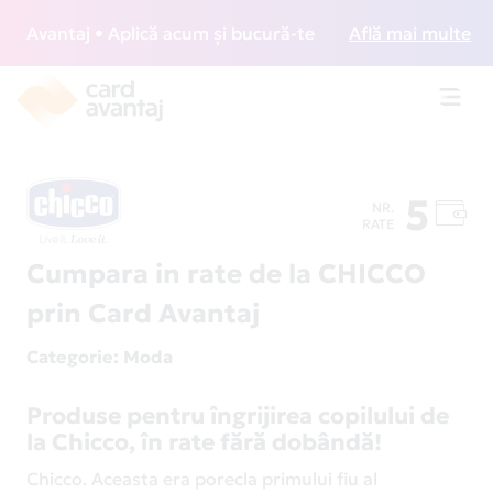
Avantaj • Aplică acum și bucură-te de acces gratuit la loun
Află mai multe
Toggl
navig
5
NR.
RATE
Cumpara in rate de la CHICCO
prin Card Avantaj
Categorie
: Moda
Produse pentru îngrijirea copilului de
la Chicco, în rate fără dobândă!
Chicco. Aceasta era porecla primului fiu al