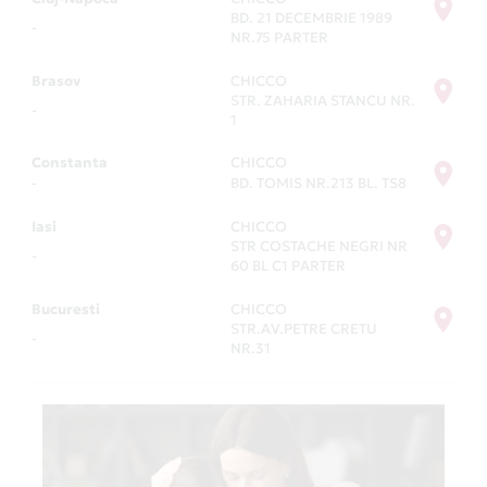
comercianți din România, unde Card Avantaj
BD. 21 DECEMBRIE 1989
-
împarte prețurile în rate fără dobândă. Vezi lista
NR.75 PARTER
completă la secțiunea
Magazine Partenere
.
Brasov
CHICCO
STR. ZAHARIA STANCU NR.
-
1
Constanta
CHICCO
-
BD. TOMIS NR.213 BL. TS8
Iasi
CHICCO
STR COSTACHE NEGRI NR
-
60 BL C1 PARTER
Bucuresti
CHICCO
STR.AV.PETRE CRETU
-
NR.31