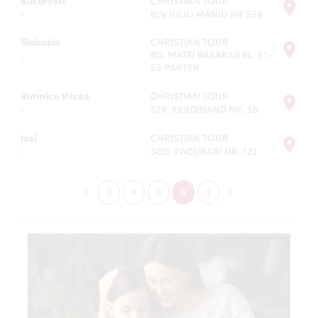
Bucuresti
CHRISTIAN TOUR
-
BLV IULIU MANIU NR 558
Slobozia
CHRISTIAN TOUR
BD. MATEI BASARAB BL. E1-
-
E2 PARTER
Rimnicu Vilcea
CHRISTIAN TOUR
-
STR. FERDINAND NR. 38
Iasi
CHRISTIAN TOUR
-
SOS. PACURARI NR. 121
3
4
5
6
7