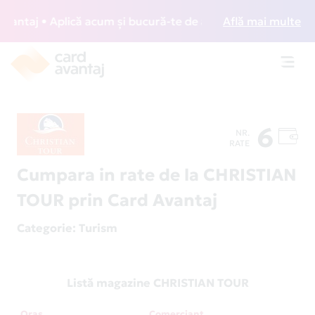
taj • Aplică acum și bucură-te de acces gratuit la lounge-
Află mai multe
Toggl
navig
6
NR.
RATE
Cumpara in rate de la CHRISTIAN
TOUR prin Card Avantaj
Categorie
: Turism
Listă magazine CHRISTIAN TOUR
Oraș
Comerciant