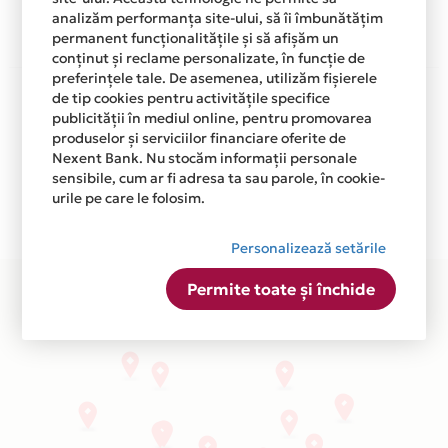
analizăm performanța site-ului, să îi îmbunătățim
permanent funcționalitățile și să afișăm un
conținut și reclame personalizate, în funcție de
preferințele tale. De asemenea, utilizăm fișierele
Aceasta lista este actualizata periodic cu informatiile
de tip cookies pentru activitățile specifice
primite de la fiecare comerciant partener Card Avantaj.
publicității în mediul online, pentru promovarea
Ne cerem scuze pentru eventualele erori aparute
produselor și serviciilor financiare oferite de
independent de vointa noastra.
Nexent Bank. Nu stocăm informații personale
sensibile, cum ar fi adresa ta sau parole, în cookie-
Plata in 6 rate fara dobanda prin Card Avantaj este
urile pe care le folosim.
disponibila in magazinele fizice CHRISTIAN TOUR din
lista.
Personalizează setările
Permite toate și închide