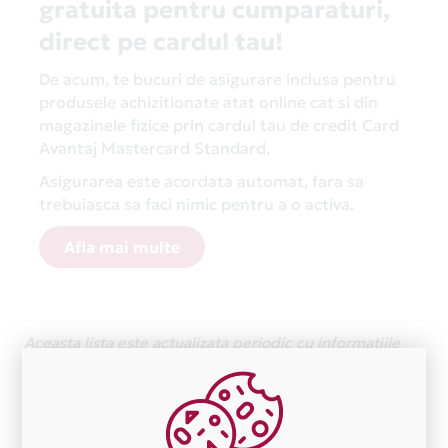
gratuita pentru cumparaturi,
direct pe cardul tau!
De acum, te bucuri de asigurare inclusa pentru
produsele achizitionate atat online cat si din
magazinele fizice prin cardul tau de credit Card
Avantaj Mastercard Standard.
Asigurarea este acordata automat, fara sa
trebuiasca sa faci nimic pentru a o activa.
Afla mai multe
Aceasta lista este actualizata periodic cu informatiile
primite de la fiecare comerciant partener Card Avantaj.
Ne cerem scuze pentru eventualele erori aparute
independent de vointa noastra.
Plata in 4 rate fara dobanda prin Card Avantaj este