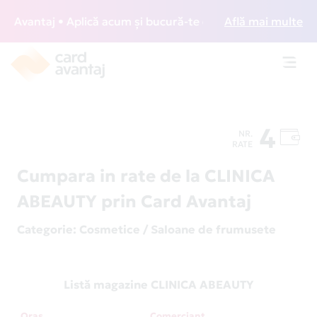
Avantaj • Aplică acum și bucură-te de acces gratuit la loun
Află mai multe
Toggl
navig
4
NR.
RATE
Cumpara in rate de la CLINICA
ABEAUTY prin Card Avantaj
Categorie
: Cosmetice / Saloane de frumusete
Listă magazine CLINICA ABEAUTY
Oraș
Comerciant